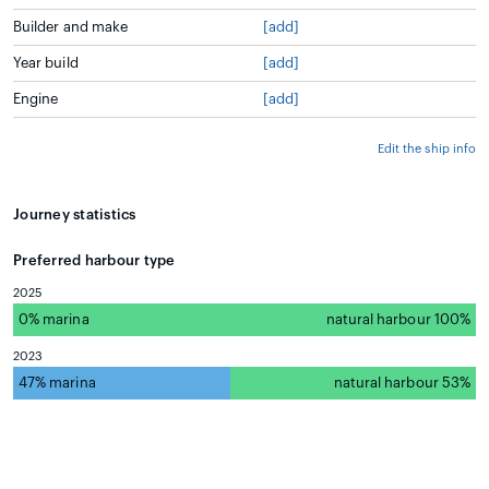
Builder and make
[add]
Year build
[add]
Engine
[add]
Edit the ship info
Journey statistics
Preferred harbour type
2025
0% marina
natural harbour 100%
2023
47% marina
natural harbour 53%