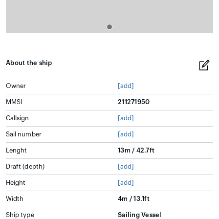
About the ship
Owner
[add]
MMSI
211271950
Callsign
[add]
Sail number
[add]
Lenght
13m / 42.7ft
Draft (depth)
[add]
Height
[add]
Width
4m / 13.1ft
Ship type
Sailing Vessel