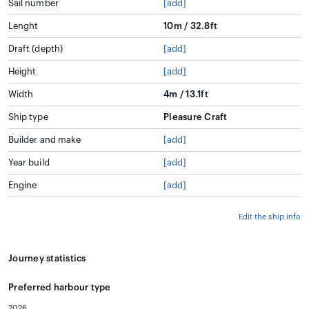
Sail number
[add]
Lenght
10m / 32.8ft
Draft (depth)
[add]
Height
[add]
Width
4m / 13.1ft
Ship type
Pleasure Craft
Builder and make
[add]
Year build
[add]
Engine
[add]
Edit the ship info
Journey statistics
Preferred harbour type
2026