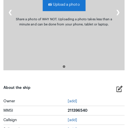
📸
Upload a photo
❮
❯
Share a photo of WHY NOT. Uploading a photo takes less than a
minute and can be done from your phone, tablet or laptop.
About the ship
Owner
[add]
MMSI
211396540
Callsign
[add]