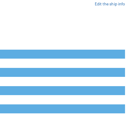
Edit the ship info
natural harbour 0%
natural harbour 0%
natural harbour 0%
natural harbour 0%