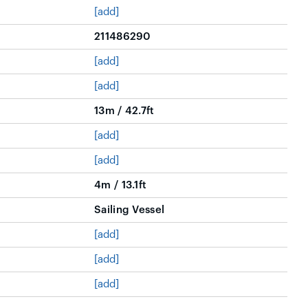
[add]
211486290
[add]
[add]
13m / 42.7ft
[add]
[add]
4m / 13.1ft
Sailing Vessel
[add]
[add]
[add]