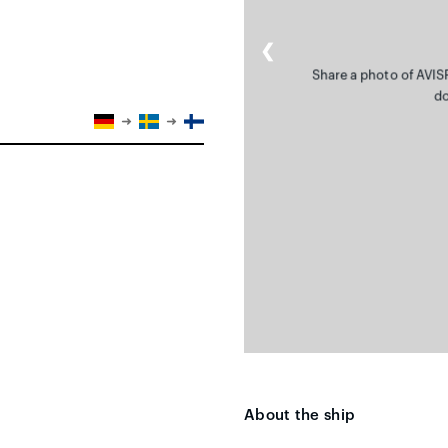
❮
Share a photo of AVIS
do
About the ship