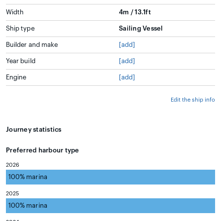
Width
4m / 13.1ft
Ship type
Sailing Vessel
Builder and make
[add]
Year build
[add]
Engine
[add]
Edit the ship info
Journey statistics
Preferred harbour type
2026
100% marina
natural harbour 0%
2025
100% marina
natural harbour 0%