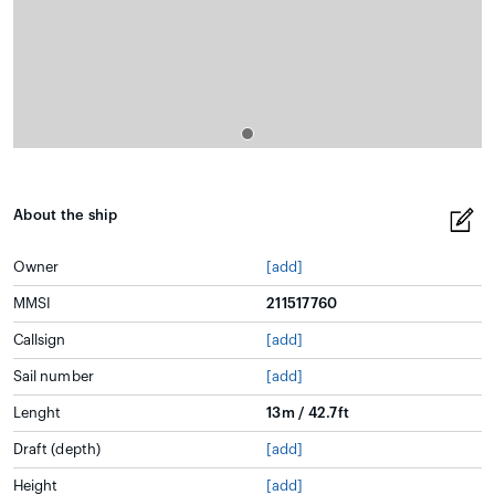
About the ship
Owner
[add]
MMSI
211517760
Callsign
[add]
Sail number
[add]
Lenght
13m / 42.7ft
Draft (depth)
[add]
Height
[add]