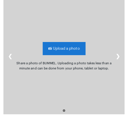
📸
Upload a photo
❮
❯
Share a photo of BUMMEL. Uploading a photo takes less than a
minute and can be done from your phone, tablet or laptop.