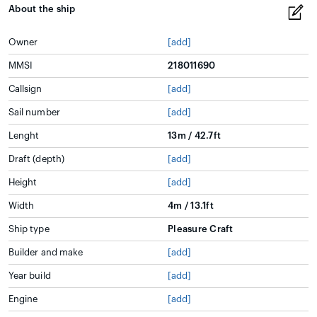
About the ship
Owner
[add]
MMSI
218011690
Callsign
[add]
Sail number
[add]
Lenght
13m / 42.7ft
Draft (depth)
[add]
Height
[add]
Width
4m / 13.1ft
Ship type
Pleasure Craft
Builder and make
[add]
Year build
[add]
Engine
[add]