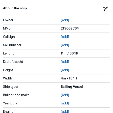
About the ship
Owner
[add]
MMSI
219032764
Callsign
[add]
Sail number
[add]
Lenght
11m / 36.1ft
Draft (depth)
[add]
Height
[add]
Width
4m / 13.1ft
Ship type
Sailing Vessel
Builder and make
[add]
Year build
[add]
Engine
[add]