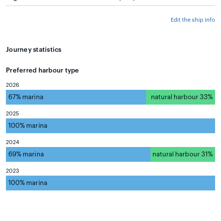
Edit the ship info
Journey statistics
Preferred harbour type
2026
67% marina
natural harbour 33%
2025
100% marina
natural harbour 0%
2024
69% marina
natural harbour 31%
2023
100% marina
natural harbour 0%