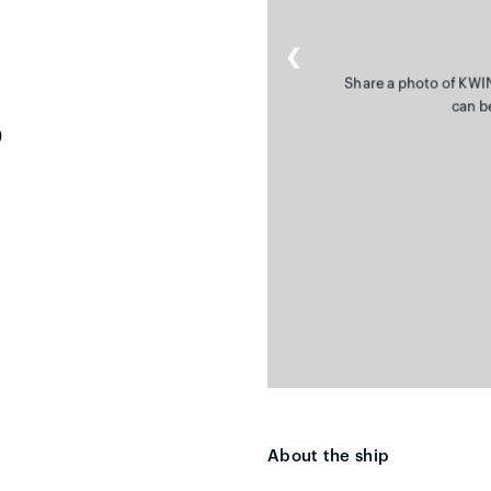
❮
Share a photo of KWI
can b
)
About the ship