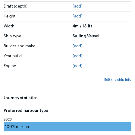
Draft (depth)
[add]
Height
[add]
Width
4m / 13.1ft
Ship type
Sailing Vessel
Builder and make
[add]
Year build
[add]
Engine
[add]
Edit the ship info
Journey statistics
Preferred harbour type
2026
100% marina
natural harbour 0%