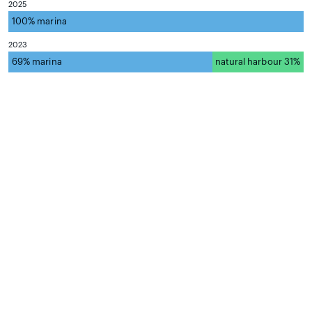
2025
100% marina
natural harbour 0%
2023
69% marina
natural harbour 31%