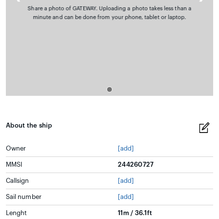
Share a photo of GATEWAY. Uploading a photo takes less than a
minute and can be done from your phone, tablet or laptop.
About the ship
Owner
[add]
MMSI
244260727
Callsign
[add]
Sail number
[add]
Lenght
11m / 36.1ft