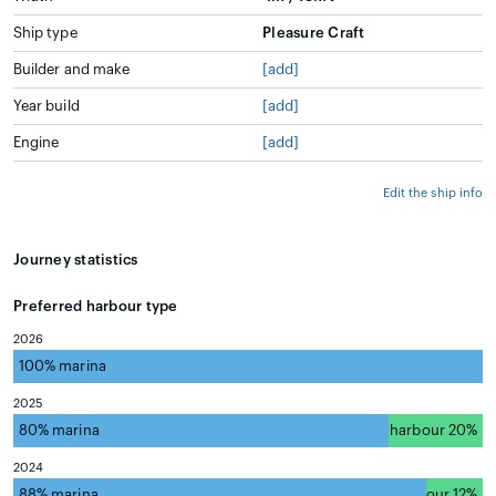
Ship type
Pleasure Craft
Builder and make
[add]
Year build
[add]
Engine
[add]
Edit the ship info
Journey statistics
Preferred harbour type
2026
100% marina
natural harbour 0%
2025
80% marina
natural harbour 20%
2024
88% marina
natural harbour 12%