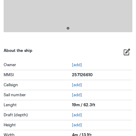
About the ship
Owner
[add]
MMSI
257126610
Callsign
[add]
Sail number
[add]
Lenght
19m / 62.3ft
Draft (depth)
[add]
Height
[add]
Width
4m / 13.1ft