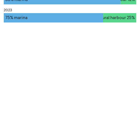
2023
75% marina
natural harbour 25%