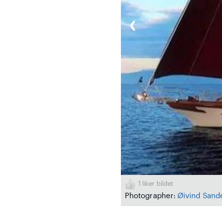
❮
1
liker bildet
Photographer:
Øivind Sand