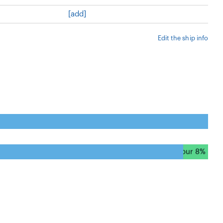
[add]
Edit the ship info
natural harbour 0%
natural harbour 8%