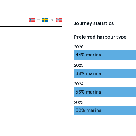
Journey statistics
Preferred harbour type
2026
44% marina
2025
38% marina
2024
56% marina
2023
60% marina