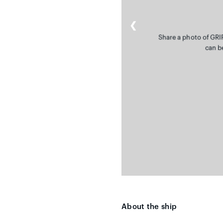
❮
Share a photo of GRI
can b
About the ship