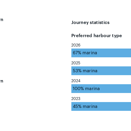
rn
Journey statistics
Preferred harbour type
2026
67% marina
2025
53% marina
rn
2024
100% marina
2023
45% marina