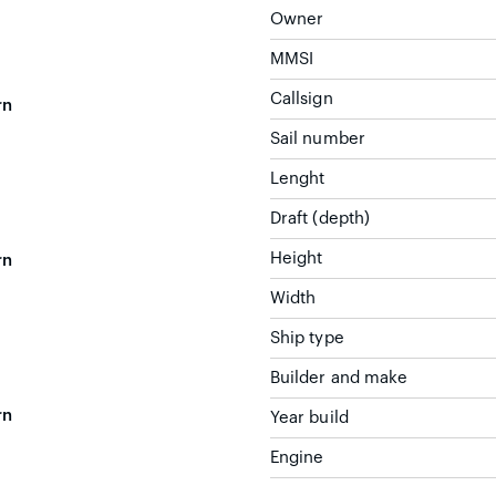
Owner
MMSI
Callsign
rn
Sail number
Lenght
Draft (depth)
Height
rn
Width
Ship type
Builder and make
rn
Year build
Engine