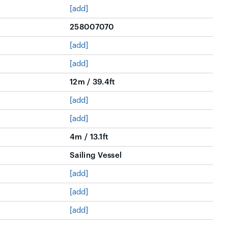
[add]
258007070
[add]
[add]
12m / 39.4ft
[add]
[add]
4m / 13.1ft
Sailing Vessel
[add]
[add]
[add]