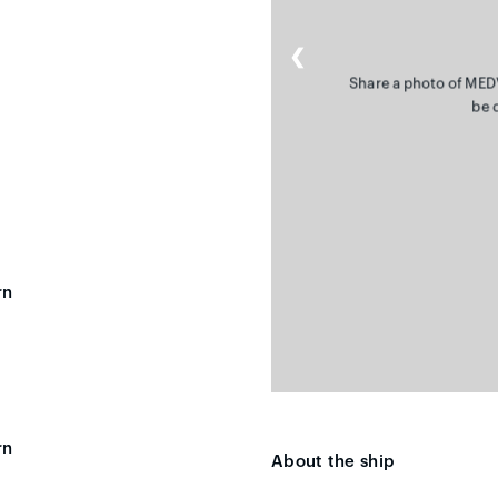
❮
Share a photo of MEDV
be 
rn
rn
About the ship