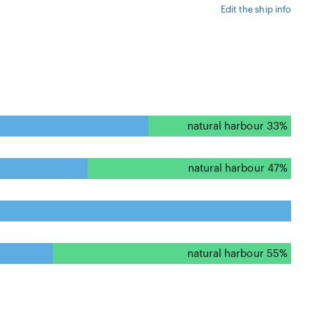
Edit the ship info
natural harbour 33%
natural harbour 47%
natural harbour 0%
natural harbour 55%