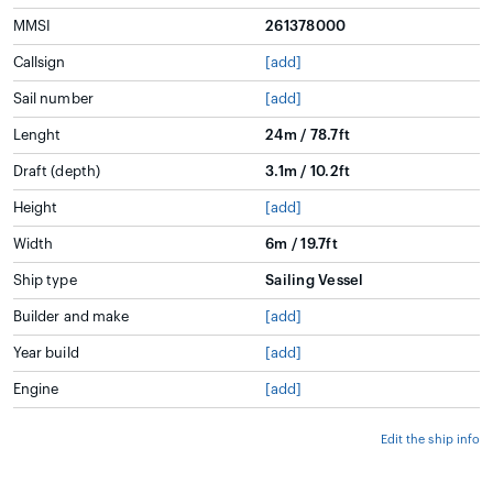
MMSI
261378000
Callsign
[add]
Sail number
[add]
Lenght
24m / 78.7ft
Draft (depth)
3.1m / 10.2ft
Height
[add]
Width
6m / 19.7ft
Ship type
Sailing Vessel
Builder and make
[add]
Year build
[add]
Engine
[add]
Edit the ship info