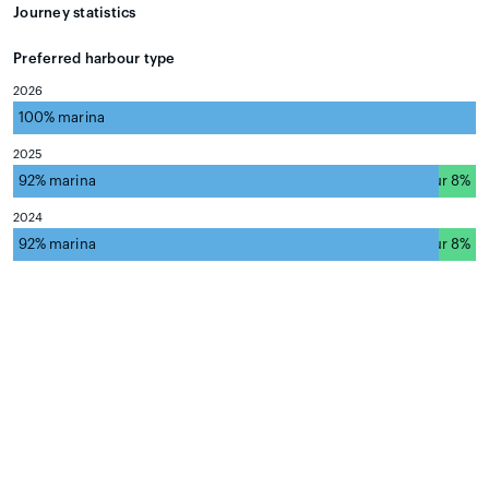
Journey statistics
Preferred harbour type
2026
100% marina
natural harbour 0%
2025
92% marina
natural harbour 8%
2024
92% marina
natural harbour 8%