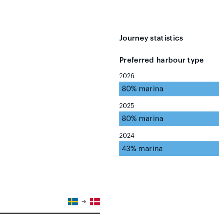
Journey statistics
Preferred harbour type
2026
80% marina
2025
80% marina
2024
43% marina