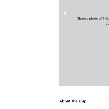
❮
Share a photo of THE
do
About the ship