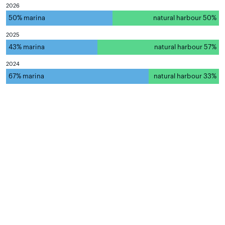
2026
50% marina
natural harbour 50%
2025
43% marina
natural harbour 57%
2024
67% marina
natural harbour 33%