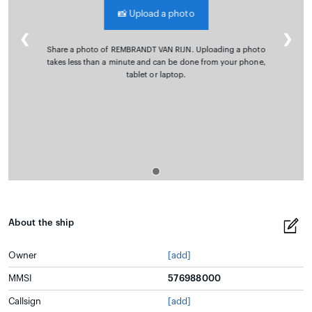
📸
Upload a photo
❮
❯
Share a photo of REMBRANDT VAN RIJN. Uploading a photo
takes less than a minute and can be done from your phone,
tablet or laptop.
About the ship
Owner
[add]
MMSI
576988000
Callsign
[add]