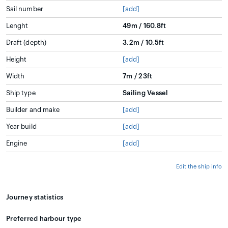
Sail number
[add]
Lenght
49m / 160.8ft
Draft (depth)
3.2m / 10.5ft
Height
[add]
Width
7m / 23ft
Ship type
Sailing Vessel
Builder and make
[add]
Year build
[add]
Engine
[add]
Edit the ship info
Journey statistics
Preferred harbour type