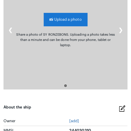
📸
Upload a photo
❮
❯
Share a photo of SY RONZEBONS. Uploading a photo takes less
than a minute and can be done from your phone, tablet or
laptop.
About the ship
Owner
[add]
MMSI
244030310