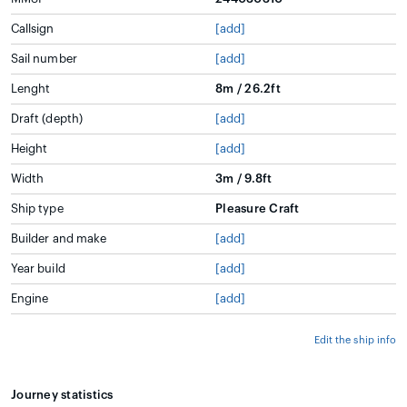
Callsign
[add]
Sail number
[add]
Lenght
8m / 26.2ft
Draft (depth)
[add]
Height
[add]
Width
3m / 9.8ft
Ship type
Pleasure Craft
Builder and make
[add]
Year build
[add]
Engine
[add]
Edit the ship info
Journey statistics