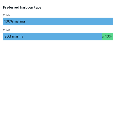
Preferred harbour type
2025
100% marina
natural harbour 0%
2023
90% marina
natural harbour 10%