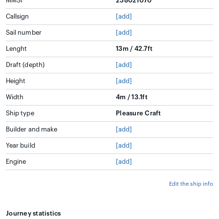
MMSI
258021070
Callsign
[add]
Sail number
[add]
Lenght
13m / 42.7ft
Draft (depth)
[add]
Height
[add]
Width
4m / 13.1ft
Ship type
Pleasure Craft
Builder and make
[add]
Year build
[add]
Engine
[add]
Edit the ship info
Journey statistics