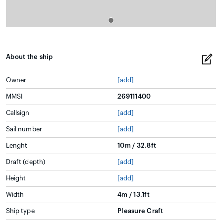
About the ship
Owner
[add]
MMSI
269111400
Callsign
[add]
Sail number
[add]
Lenght
10m / 32.8ft
Draft (depth)
[add]
Height
[add]
Width
4m / 13.1ft
Ship type
Pleasure Craft