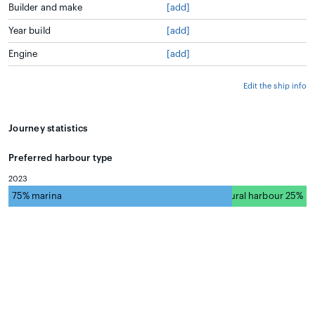
Builder and make
[add]
Year build
[add]
Engine
[add]
Edit the ship info
Journey statistics
Preferred harbour type
2023
75% marina
natural harbour 25%