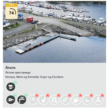
Wind
74
Åheim
Яхтено пристанище
Norway, Møre og Romsdal, Sogn og Fjordane