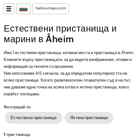
harbourmaps.com
Естествени пристанища и
марини в Åheim
Има 1 естествени пристанища, котвени места и пристанища в Åheim.
Кликнете върху пристанищата, за да видите изображения, отзиви и
информация за техните съоръжения.
Ние използваме AIS сигнали, за да определим популярността на
всяко пристанище. Когато развлекателен плавателен съд е на път,
ние даваме една точка на всяка котва и яхтено пристанище, които
корабът посещава.
Филтрирай по
Естествено пристанище
Яхтено пристанище
1
пристанища