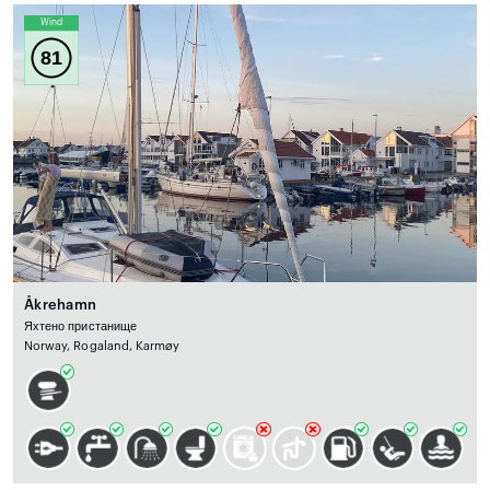
Wind
81
Åkrehamn
Яхтено пристанище
Norway, Rogaland, Karmøy