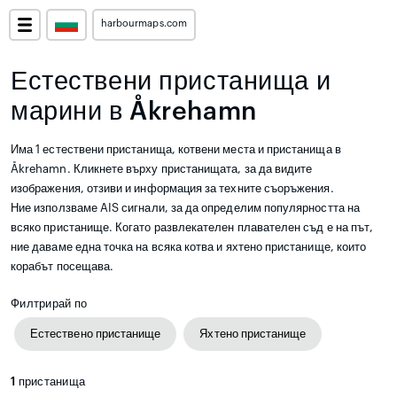
harbourmaps.com
Естествени пристанища и
марини в Åkrehamn
Има 1 естествени пристанища, котвени места и пристанища в
Åkrehamn. Кликнете върху пристанищата, за да видите
изображения, отзиви и информация за техните съоръжения.
Ние използваме AIS сигнали, за да определим популярността на
всяко пристанище. Когато развлекателен плавателен съд е на път,
ние даваме една точка на всяка котва и яхтено пристанище, които
корабът посещава.
Филтрирай по
Естествено пристанище
Яхтено пристанище
1
пристанища