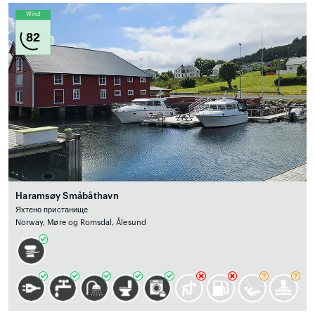
Wind
82
Haramsøy Småbåthavn
Яхтено пристанище
Norway, Møre og Romsdal, Ålesund