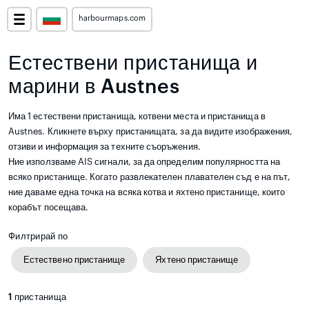
harbourmaps.com
Естествени пристанища и
марини в Austnes
Има 1 естествени пристанища, котвени места и пристанища в
Austnes. Кликнете върху пристанищата, за да видите изображения,
отзиви и информация за техните съоръжения.
Ние използваме AIS сигнали, за да определим популярността на
всяко пристанище. Когато развлекателен плавателен съд е на път,
ние даваме една точка на всяка котва и яхтено пристанище, които
корабът посещава.
Филтрирай по
Естествено пристанище
Яхтено пристанище
1
пристанища