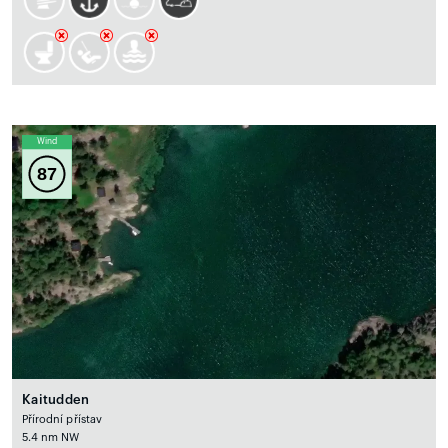
Wind
87
Kaitudden
Přírodní přístav
5.4 nm NW