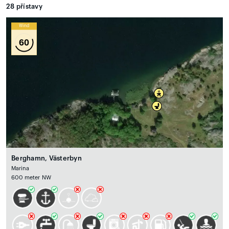
28
přístavy
Wind
60
Berghamn, Västerbyn
Marina
600 meter NW