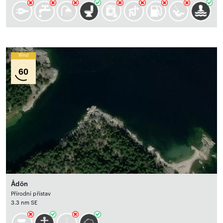
Wind
60
Ådön
Přírodní přístav
3.3 nm SE