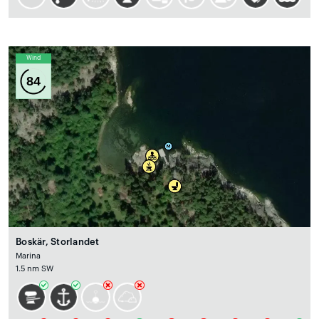
Wind
84
Boskär, Storlandet
Marina
1.5 nm SW