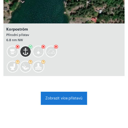
Korpoström
Přírodní přístav
6.8 nm NW
Zobrazit více přístavů