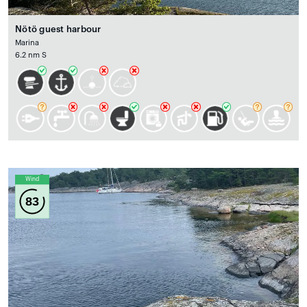
Nötö guest harbour
Marina
6.2 nm S
Wind
83