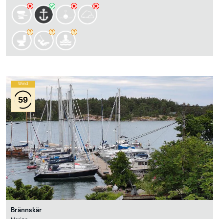
Wind
59
Brännskär