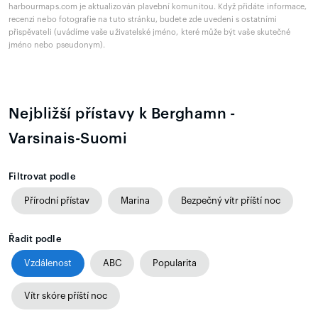
harbourmaps.com je aktualizován plavební komunitou. Když přidáte informace,
recenzi nebo fotografie na tuto stránku, budete zde uvedeni s ostatními
přispěvateli (uvádíme vaše uživatelské jméno, které může být vaše skutečné
jméno nebo pseudonym).
Nejbližší přístavy k Berghamn -
Varsinais-Suomi
Filtrovat podle
Přírodní přístav
Marina
Bezpečný vítr příští noc
Řadit podle
Vzdálenost
ABC
Popularita
Vítr skóre příští noc