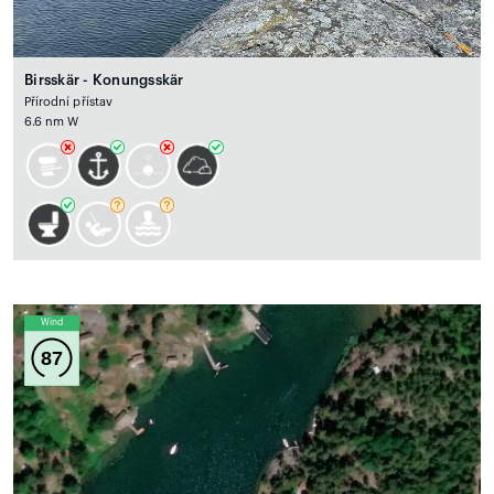
Birsskär - Konungsskär
Přírodní přístav
6.6 nm W
Wind
87