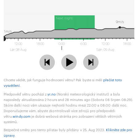
Next night
9m/s
1m/s
12:00
18:00
0:00
6:00
12:00
18:00
Lør 08 Aug
Søn 09 Aug
Chcete vědět, jak funguje hodnocení větru? Pak byste si měli
přečíst toto
vysvětlení
.
Předpověď větru pochází z
yr.no
(Norský meteorologický institut) a byla
naposledy aktualizována 2 hours and 28 minutes ago (Sobota 08 Srpen 08:29).
Skóre další noci vám ukazuje nejhorší hodinu mezi 22:00 a 08:00 další noc.
Doporučujeme vám, abyste zkontrolovali více zdrojů pro předpovědi
větru.
windy.com
je dobrá webová stránka pro zobrazení větších větrných
systémů.
Bezpečné směry pro tento přístav byly přidány v 25. Aug 2023.
Klikněte zde pro
úpravy
.