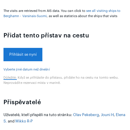
The visits are retrieved from AIS data. You can click to
see all visiting ships to
Berghamn - Varsinais-Suomi
, as well as statistics about the ships that visits
Přidat tento přístav na cestu
Přihlásit se nyní
Vyberte jiné datum než dnešní
Důležité:
Když se
přihlásíte
do přístavu, přidáte ho na cestu na tomto webu.
Neprovádíte rezervaci místa v marině.
Přispěvatelé
Uživatelé, kteří přispěli na tuto stránku:
Olav Pekeberg
,
Jouni H
,
Elena
S.
and
Mikko R-P