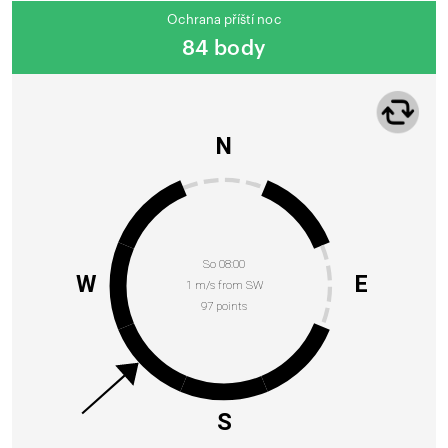
Ochrana příští noc
84 body
N
So 08:00
W
E
1 m/s from SW
97 points
S