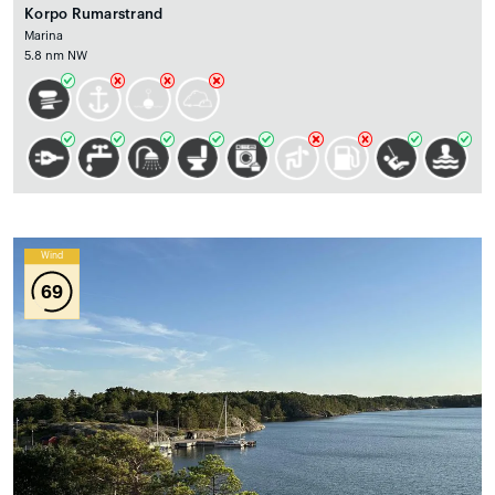
Korpo Rumarstrand
Marina
5.8 nm NW
Wind
69