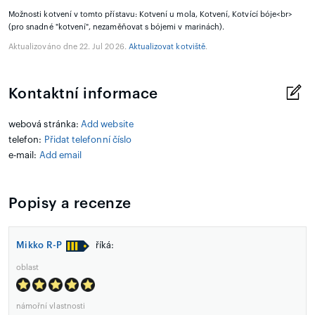
Možnosti kotvení v tomto přístavu: Kotvení u mola, Kotvení, Kotvící bóje<br>
(pro snadné "kotvení", nezaměňovat s bójemi v marinách).
Aktualizováno dne 22. Jul 2026.
Aktualizovat kotviště
.
Kontaktní informace
webová stránka:
Add website
telefon:
Přidat telefonní číslo
e-mail:
Add email
Popisy a recenze
Mikko R-P
říká:
oblast
námořní vlastnosti