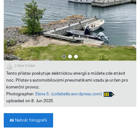
2
liker bildet
Tento přístav poskytuje elektrickou energii a můžete zde strávit
noc. Přístav s automobilovými pneumatikami vzadu je určen pro
komerční provoz.
Photographer:
Elena S.
(collabella.wordpress.com)
,
uploaded on 8. Jun 2025
📸
Nahrát fotografii