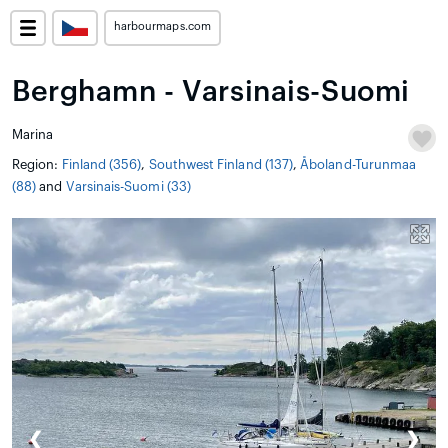
harbourmaps.com
Berghamn - Varsinais-Suomi
Marina
Region:
Finland (356)
,
Southwest Finland (137)
,
Åboland-Turunmaa
(88)
and
Varsinais-Suomi (33)
❮
❯