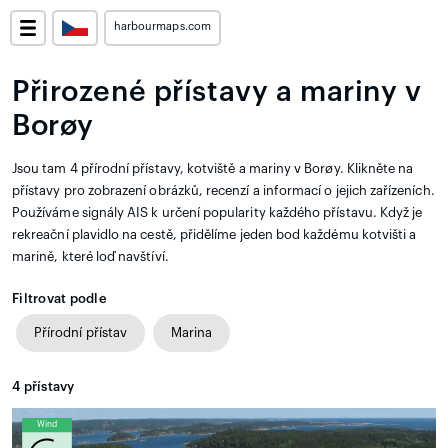
harbourmaps.com
Přirozené přístavy a mariny v
Borøy
Jsou tam 4 přírodní přístavy, kotviště a mariny v Borøy. Klikněte na
přístavy pro zobrazení obrázků, recenzí a informací o jejich zařízeních.
Používáme signály AIS k určení popularity každého přístavu. Když je
rekreační plavidlo na cestě, přidělíme jeden bod každému kotvišti a
marině, které loď navštíví.
Filtrovat podle
Přírodní přístav
Marina
4
přístavy
Wind