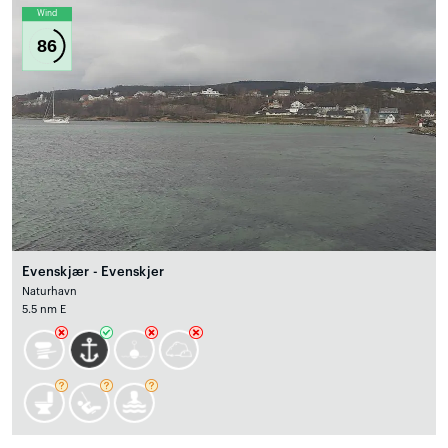
Wind
86
Evenskjær - Evenskjer
Naturhavn
5.5 nm E