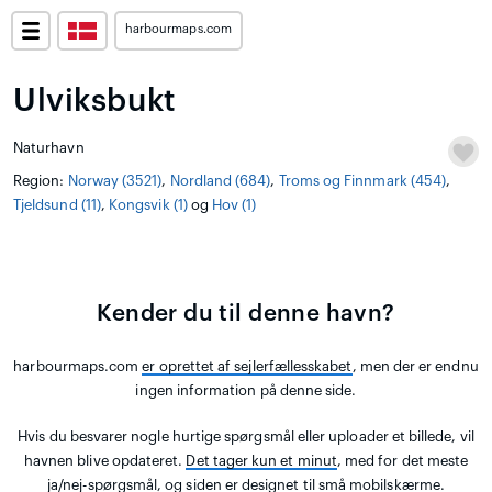
harbourmaps.com
Ulviksbukt
Naturhavn
Region:
Norway (3521)
,
Nordland (684)
,
Troms og Finnmark (454)
,
Tjeldsund (11)
,
Kongsvik (1)
og
Hov (1)
Kender du til denne havn?
harbourmaps.com
er oprettet af sejlerfællesskabet
, men der er endnu
ingen information på denne side.
Hvis du besvarer nogle hurtige spørgsmål eller uploader et billede, vil
havnen blive opdateret.
Det tager kun et minut
, med for det meste
ja/nej-spørgsmål, og siden er designet til små mobilskærme.