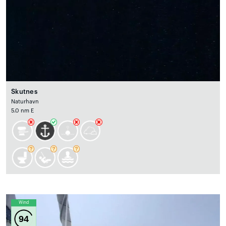
Skutnes
Naturhavn
5.0 nm E
Wind
94