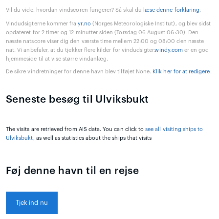
Vil du vide, hvordan vindscoren fungerer? Så skal du
læse denne forklaring
.
Vindudsigterne kommer fra
yr.no
(Norges Meteorologiske Institut), og blev sidst
opdateret for 2 timer og 12 minutter siden (Torsdag 06 August 06:30). Den
næste natscore viser dig den værste time mellem 22:00 og 08:00 den næste
nat. Vi anbefaler, at du tjekker flere kilder for vindudsigter.
windy.com
er en god
hjemmeside til at vise større vindanlæg.
De sikre vindretninger for denne havn blev tilføjet None.
Klik her for at redigere
.
Seneste besøg til Ulviksbukt
The visits are retrieved from AIS data. You can click to
see all visiting ships to
Ulviksbukt
, as well as statistics about the ships that visits
Føj denne havn til en rejse
Tjek ind nu