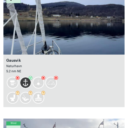
Gausvik
Naturhavn
5.2 nm NE
Wind