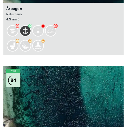
Årbogen
Naturhavn
4.3 nm E
Wind
84