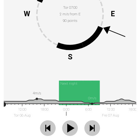
Tor 07:00
W
E
2 m/s from E
90 points
S
Next night
4m/s
0m/s
12:00
18:00
0:00
6:00
12:00
18:00
Tor 06 Aug
Fre 07 Aug