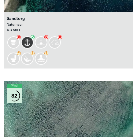
Sandtorg
Naturhavn
4.3 nm E
Wind
82