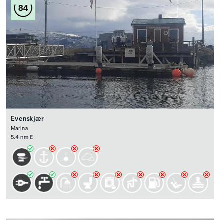
84
Evenskjær
Marina
5.4 nm E