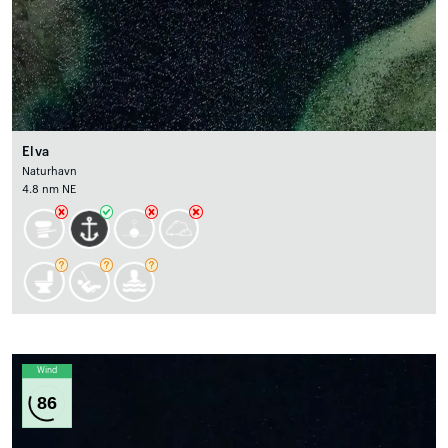
Elva
Naturhavn
4.8 nm NE
Wind
86