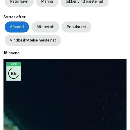
Naturhavn
Marina
Sikker vind næste nat
Sorter efter
Afstand
Alfabetisk
Popularitet
Vindbeskyttelse næste nat
18
havne
Wind
85