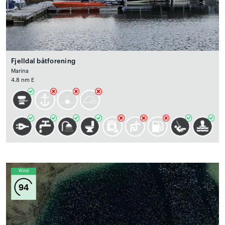
Fjelldal båtforening
Marina
4.8 nm E
Wind
94