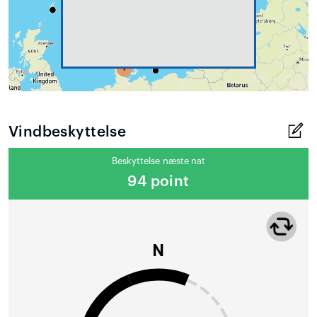
Vindbeskyttelse
Beskyttelse næste nat
94 point
N