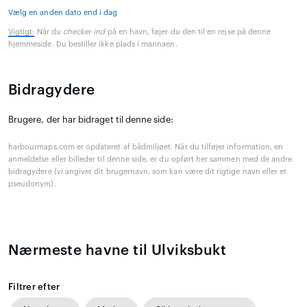
Vælg en anden dato end i dag
Vigtigt:
Når du
checker ind
på en havn, føjer du den til en rejse på denne
hjemmeside. Du bestiller ikke plads i marinaen.
Bidragydere
Brugere, der har bidraget til denne side:
harbourmaps.com er opdateret af bådmiljøet. Når du tilføjer information, en
anmeldelse eller billeder til denne side, er du opført her sammen med de andre
bidragydere (vi angiver dit brugernavn, som kan være dit rigtige navn eller et
pseudonym).
Nærmeste havne til Ulviksbukt
Filtrer efter