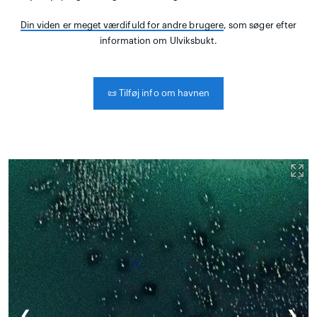
Din viden er meget værdifuld for andre brugere
, som søger efter
information om Ulviksbukt.
📜
Tilføj info om havnen
❮
❯