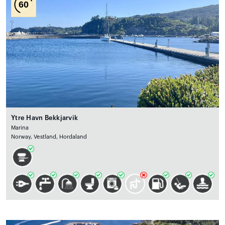
60
Ytre Havn Bekkjarvik
Marina
Norway, Vestland, Hordaland