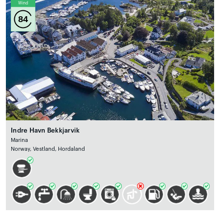
Wind
84
Indre Havn Bekkjarvik
Marina
Norway, Vestland, Hordaland