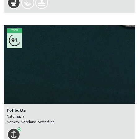
Wind
91
Pollbukta
Naturhavn
Norway, Nordland, Vesterålen