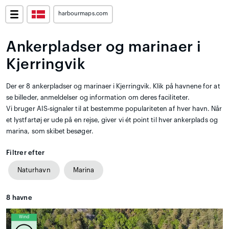
harbourmaps.com
Ankerpladser og marinaer i
Kjerringvik
Der er 8 ankerpladser og marinaer i Kjerringvik. Klik på havnene for at
se billeder, anmeldelser og information om deres faciliteter.
Vi bruger AIS-signaler til at bestemme populariteten af hver havn. Når
et lystfartøj er ude på en rejse, giver vi ét point til hver ankerplads og
marina, som skibet besøger.
Filtrer efter
Naturhavn
Marina
8
havne
Wind