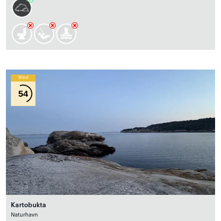
Wind
54
Kartobukta
Naturhavn