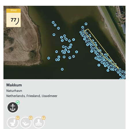
Wind
77
Makkum
Naturhavn
Netherlands, Friesland, IJsselmeer