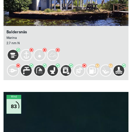
Baldersnäs
Marina
2.7 nm N
Wind
83