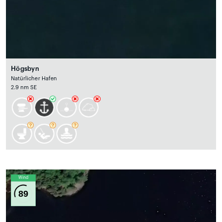
Högsbyn
Natürlicher Hafen
2.9 nm SE
Wind
89