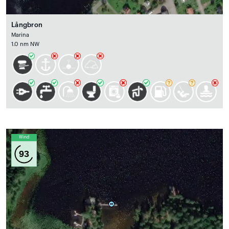
Långbron
Marina
1.0 nm NW
Wind
93