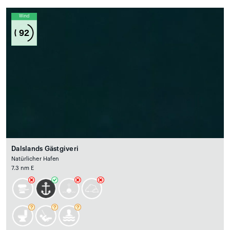
Wind
92
Dalslands Gästgiveri
Natürlicher Hafen
7.3 nm E