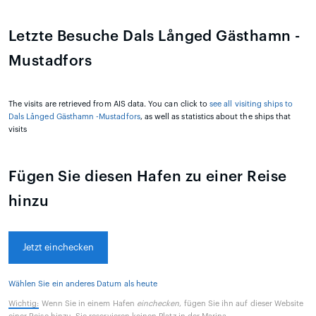
Letzte Besuche Dals Långed Gästhamn -
Mustadfors
The visits are retrieved from AIS data. You can click to
see all visiting ships to
Dals Långed Gästhamn -Mustadfors
, as well as statistics about the ships that
visits
Fügen Sie diesen Hafen zu einer Reise
hinzu
Jetzt einchecken
Wählen Sie ein anderes Datum als heute
Wichtig:
Wenn Sie in einem Hafen
einchecken
, fügen Sie ihn auf dieser Website