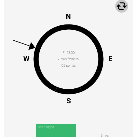
N
Fr 13:00
W
E
2 m/s from W
95 points
S
Next night
5m/s