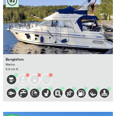
93
Bengtsfors
Marina
6.9 nm N