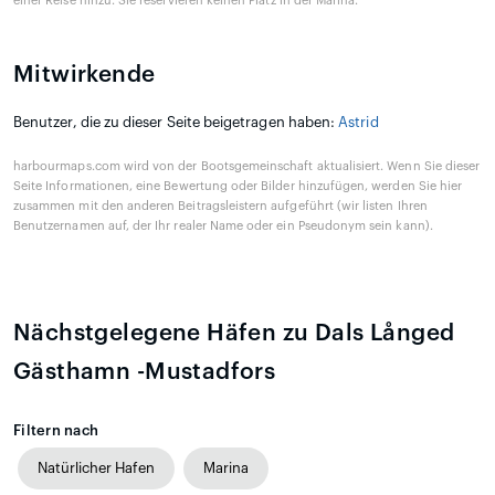
einer Reise hinzu. Sie reservieren keinen Platz in der Marina.
Mitwirkende
Benutzer, die zu dieser Seite beigetragen haben:
Astrid
harbourmaps.com wird von der Bootsgemeinschaft aktualisiert. Wenn Sie dieser
Seite Informationen, eine Bewertung oder Bilder hinzufügen, werden Sie hier
zusammen mit den anderen Beitragsleistern aufgeführt (wir listen Ihren
Benutzernamen auf, der Ihr realer Name oder ein Pseudonym sein kann).
Nächstgelegene Häfen zu Dals Långed
Gästhamn -Mustadfors
Filtern nach
Natürlicher Hafen
Marina