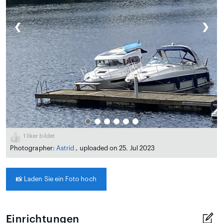
❮
❯
1
liker bildet
Photographer:
Astrid
, uploaded on 25. Jul 2023
📸
Laden Sie ein Foto hoch
Einrichtungen