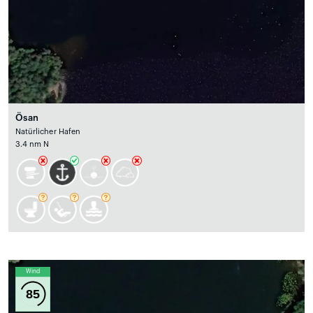
Ösan
Natürlicher Hafen
3.4 nm N
Wind
85