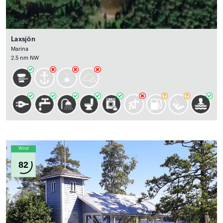
Laxsjön
Marina
2.5 nm NW
Wind
82