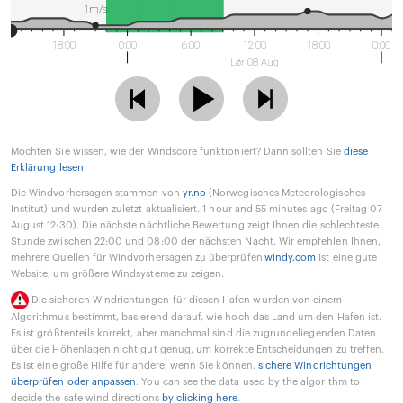
1m/s
18:00
0:00
6:00
12:00
18:00
0:00
Lør 08 Aug
Möchten Sie wissen, wie der Windscore funktioniert? Dann sollten Sie
diese
Erklärung lesen
.
Die Windvorhersagen stammen von
yr.no
(Norwegisches Meteorologisches
Institut) und wurden zuletzt aktualisiert. 1 hour and 55 minutes ago (Freitag 07
August 12:30). Die nächste nächtliche Bewertung zeigt Ihnen die schlechteste
Stunde zwischen 22:00 und 08:00 der nächsten Nacht. Wir empfehlen Ihnen,
mehrere Quellen für Windvorhersagen zu überprüfen.
windy.com
ist eine gute
Website, um größere Windsysteme zu zeigen.
Die sicheren Windrichtungen für diesen Hafen wurden von einem
Algorithmus bestimmt, basierend darauf, wie hoch das Land um den Hafen ist.
Es ist größtenteils korrekt, aber manchmal sind die zugrundeliegenden Daten
über die Höhenlagen nicht gut genug, um korrekte Entscheidungen zu treffen.
Es ist eine große Hilfe für andere, wenn Sie können.
sichere Windrichtungen
überprüfen oder anpassen
. You can see the data used by the algorithm to
decide the safe wind directions
by clicking here
.