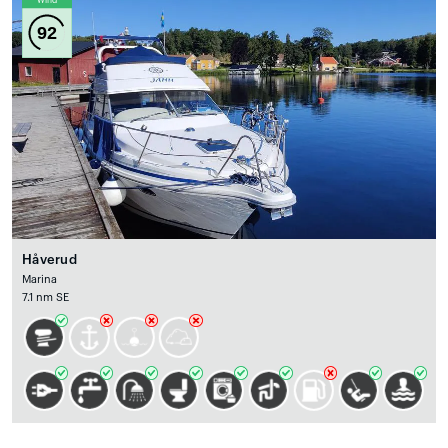
Wind
92
Håverud
Marina
7.1 nm SE