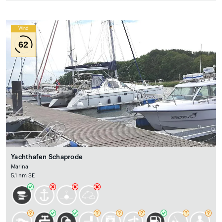
Wind
62
Yachthafen Schaprode
Marina
5.1 nm SE