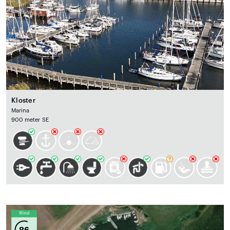
Kloster
Marina
900 meter SE
Wind
86