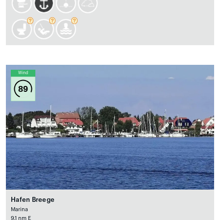
Wind
89
Hafen Breege
Marina
9.1 nm E