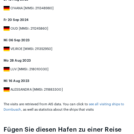
O'HANA [MMSI: 211348980]
Fr 20 Sep 2024
OUD [MMSI: 211245860]
Mi 06 Sep 2023
VEJROE [MMSI: 211352950]
Mo 28 Aug 2023
LUV [MMSI: 218010030]
Mi 16 Aug 2023
ALESSANDRA [MMSI: 211883300]
The visits are retrieved from AIS data. You can click to
see all visiting ships to
Dornbusch
, as well as statistics about the ships that visits
Fügen Sie diesen Hafen zu einer Reise