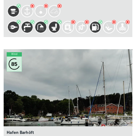
Wind
85
Hafen Barhöft