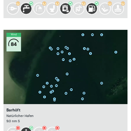
Wind
84
Barhöft
Natürlicher Hafen
9.0 nm S