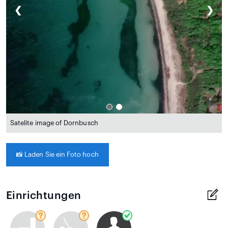
❮
❯
Satelite image of Dornbusch
📸
Laden Sie ein Foto hoch
Einrichtungen