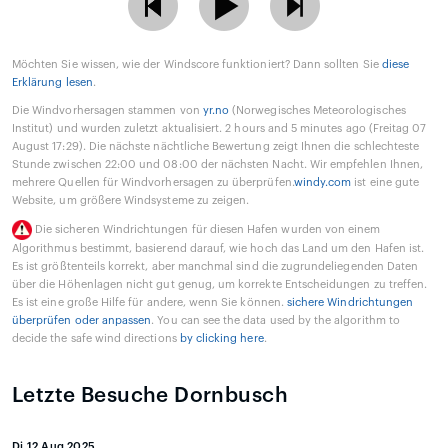
Möchten Sie wissen, wie der Windscore funktioniert? Dann sollten Sie
diese
Erklärung lesen
.
Die Windvorhersagen stammen von
yr.no
(Norwegisches Meteorologisches
Institut) und wurden zuletzt aktualisiert. 2 hours and 5 minutes ago (Freitag 07
August 17:29). Die nächste nächtliche Bewertung zeigt Ihnen die schlechteste
Stunde zwischen 22:00 und 08:00 der nächsten Nacht. Wir empfehlen Ihnen,
mehrere Quellen für Windvorhersagen zu überprüfen.
windy.com
ist eine gute
Website, um größere Windsysteme zu zeigen.
Die sicheren Windrichtungen für diesen Hafen wurden von einem
Algorithmus bestimmt, basierend darauf, wie hoch das Land um den Hafen ist.
Es ist größtenteils korrekt, aber manchmal sind die zugrundeliegenden Daten
über die Höhenlagen nicht gut genug, um korrekte Entscheidungen zu treffen.
Es ist eine große Hilfe für andere, wenn Sie können.
sichere Windrichtungen
überprüfen oder anpassen
. You can see the data used by the algorithm to
decide the safe wind directions
by clicking here
.
Letzte Besuche Dornbusch
Di 12 Aug 2025