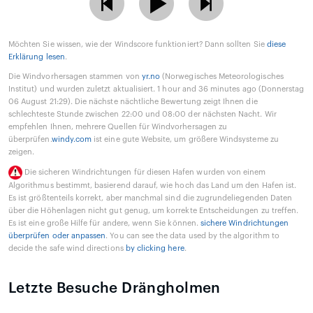
Möchten Sie wissen, wie der Windscore funktioniert? Dann sollten Sie
diese
Erklärung lesen
.
Die Windvorhersagen stammen von
yr.no
(Norwegisches Meteorologisches
Institut) und wurden zuletzt aktualisiert. 1 hour and 36 minutes ago (Donnerstag
06 August 21:29). Die nächste nächtliche Bewertung zeigt Ihnen die
schlechteste Stunde zwischen 22:00 und 08:00 der nächsten Nacht. Wir
empfehlen Ihnen, mehrere Quellen für Windvorhersagen zu
überprüfen.
windy.com
ist eine gute Website, um größere Windsysteme zu
zeigen.
Die sicheren Windrichtungen für diesen Hafen wurden von einem
Algorithmus bestimmt, basierend darauf, wie hoch das Land um den Hafen ist.
Es ist größtenteils korrekt, aber manchmal sind die zugrundeliegenden Daten
über die Höhenlagen nicht gut genug, um korrekte Entscheidungen zu treffen.
Es ist eine große Hilfe für andere, wenn Sie können.
sichere Windrichtungen
überprüfen oder anpassen
. You can see the data used by the algorithm to
decide the safe wind directions
by clicking here
.
Letzte Besuche Drängholmen