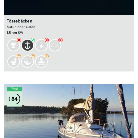
Tössebäcken
Natürlicher Hafen
1.5 nm SW
Wind
84