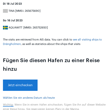
Di 18 Jul 2023
TINA [MMSI: 265675690]
So 16 Jul 2023
AQUAWITT [MMSI: 265752650]
The visits are retrieved from AIS data. You can click to
see all visiting ships to
Drängholmen
, as well as statistics about the ships that visits
Fügen Sie diesen Hafen zu einer Reise
hinzu
Jetzt einchecken
Wählen Sie ein anderes Datum als heute
Wichtig:
Wenn Sie in einem Hafen
einchecken
, fügen Sie ihn auf dieser Website
einer Reise hinzu. Sie reservieren keinen Platz in der Marina.