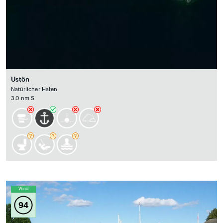
Ustön
Natürlicher Hafen
3.0 nm S
Wind
94