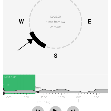
Do 22:00
W
E
4 m/s from SW
92 points
S
Next night
4m/s
1m/s
0:00
6:00
12:00
18:00
0:00
6:00
Fre 07 Aug