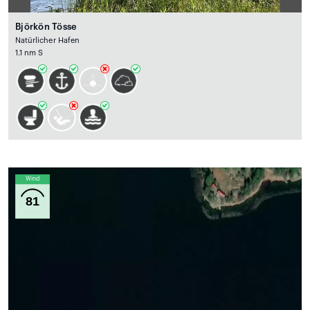
Björkön Tösse
Natürlicher Hafen
1.1 nm S
Wind
81