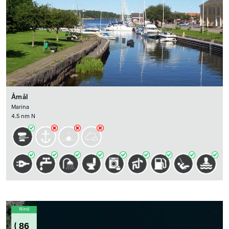
Åmål
Marina
4.5 nm N
Wind
86