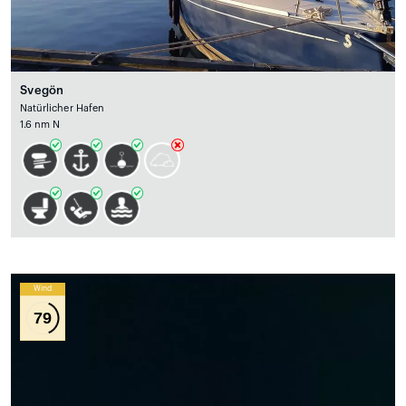
Svegön
Natürlicher Hafen
1.6 nm N
Wind
79