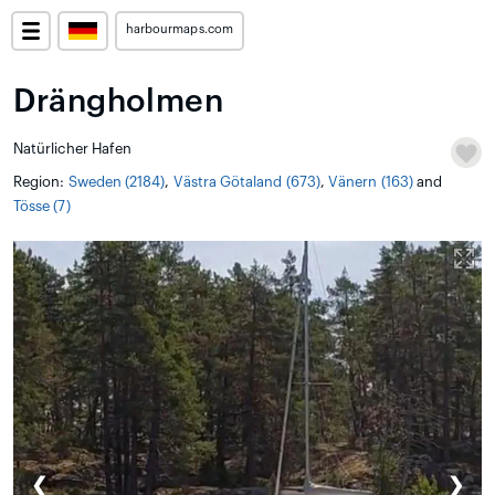
harbourmaps.com
Drängholmen
Natürlicher Hafen
Region:
Sweden (2184)
,
Västra Götaland (673)
,
Vänern (163)
and
Tösse (7)
❮
❯