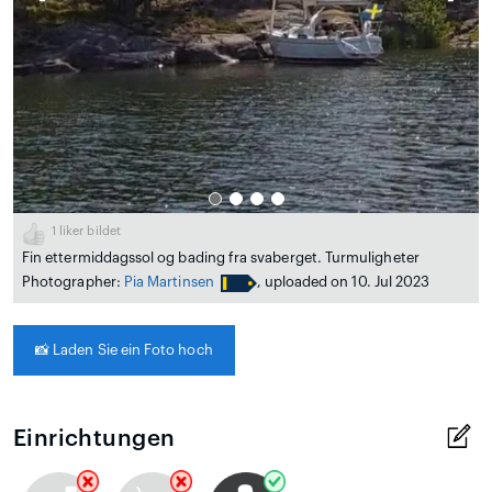
1
liker bildet
Fin ettermiddagssol og bading fra svaberget. Turmuligheter
Photographer:
Pia Martinsen
, uploaded on 10. Jul 2023
📸
Laden Sie ein Foto hoch
Einrichtungen