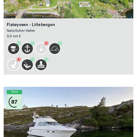
Flatøyosen - Litlebergen
Natürlicher Hafen
3.0 nm E
Wind
87