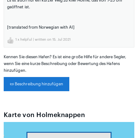
Es ist auch nur ein kurzer Weg zu Kiwi Holme, das von 7-23 Uhr
geöffnet ist.
[translated from Norwegian with AI]
1
x helpful | written on 15. Jul 2021
Kennen Sie diesen Hafen? Es ist eine große Hilfe für andere Segler,
wenn Sie eine kurze Beschreibung oder Bewertung des Hafens
hinzufügen.
📜
Beschreibung hinzufügen
Karte von Holmeknappen