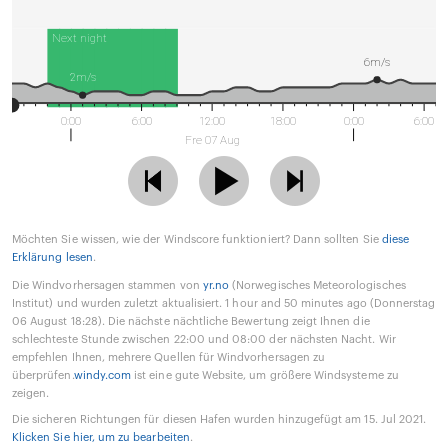
Next night
6m/s
2m/s
0:00
6:00
12:00
18:00
0:00
6:00
Fre 07 Aug
Möchten Sie wissen, wie der Windscore funktioniert? Dann sollten Sie
diese
Erklärung lesen
.
Die Windvorhersagen stammen von
yr.no
(Norwegisches Meteorologisches
Institut) und wurden zuletzt aktualisiert. 1 hour and 50 minutes ago (Donnerstag
06 August 18:28). Die nächste nächtliche Bewertung zeigt Ihnen die
schlechteste Stunde zwischen 22:00 und 08:00 der nächsten Nacht. Wir
empfehlen Ihnen, mehrere Quellen für Windvorhersagen zu
überprüfen.
windy.com
ist eine gute Website, um größere Windsysteme zu
zeigen.
Die sicheren Richtungen für diesen Hafen wurden hinzugefügt am 15. Jul 2021.
Klicken Sie hier, um zu bearbeiten
.