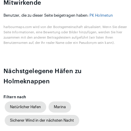
Mitwirkende
Benutzer, die zu dieser Seite beigetragen haben:
PK Holmetun
harbourmaps.com wird von der Bootsgemeinschaft aktualisiert. Wenn Sie dieser
Seite Informationen, eine Bewertung oder Bilder hinzufügen, werden Sie hier
zusammen mit den anderen Beitragsleistern aufgeführt (wir listen Ihren
Benutzernamen auf, der Ihr realer Name oder ein Pseudonym sein kann).
Nächstgelegene Häfen zu
Holmeknappen
Filtern nach
Natürlicher Hafen
Marina
Sicherer Wind in der nächsten Nacht