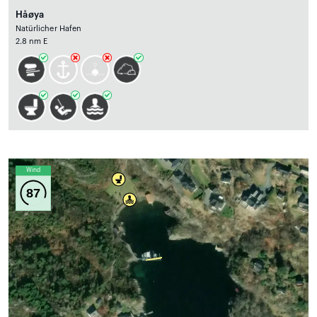
Håøya
Natürlicher Hafen
2.8 nm E
Wind
87