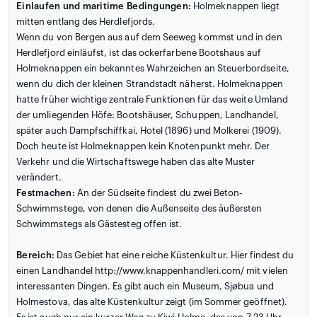
Einlaufen und maritime Bedingungen:
Holmeknappen liegt
mitten entlang des Herdlefjords.
Wenn du von Bergen aus auf dem Seeweg kommst und in den
Herdlefjord einläufst, ist das ockerfarbene Bootshaus auf
Holmeknappen ein bekanntes Wahrzeichen an Steuerbordseite,
wenn du dich der kleinen Strandstadt näherst. Holmeknappen
hatte früher wichtige zentrale Funktionen für das weite Umland
der umliegenden Höfe: Bootshäuser, Schuppen, Landhandel,
später auch Dampfschiffkai, Hotel (1896) und Molkerei (1909).
Doch heute ist Holmeknappen kein Knotenpunkt mehr. Der
Verkehr und die Wirtschaftswege haben das alte Muster
verändert.
Festmachen:
An der Südseite findest du zwei Beton-
Schwimmstege, von denen die Außenseite des äußersten
Schwimmstegs als Gästesteg offen ist.
Bereich:
Das Gebiet hat eine reiche Küstenkultur. Hier findest du
einen Landhandel http://www.knappenhandleri.com/ mit vielen
interessanten Dingen. Es gibt auch ein Museum, Sjøbua und
Holmestova, das alte Küstenkultur zeigt (im Sommer geöffnet).