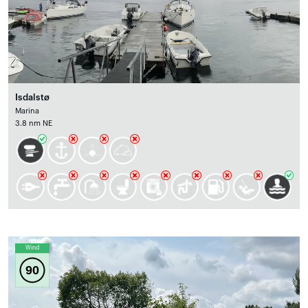
Isdalstø
Marina
3.8 nm NE
Wind
90