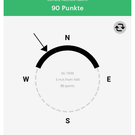
90 Punkte
N
Do 19:00
W
E
5 m/s from NW
89 points
S