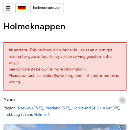
harbourmaps.com
Holmeknappen
Important:
This harbour is no longer in use as an overnight
marina for guests (but it may still be serving guests in other
ways)
See comments below for more information.
Please contact us on olav@pekeberg.com if this information is
wrong.
Marina
Region:
Norway (3522)
,
Vestland (622)
,
Hordaland (410)
,
Alver (28)
,
Frekhaug (3)
and
Holme (1)