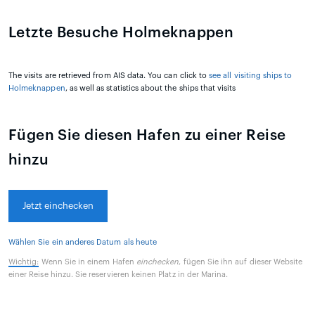
Letzte Besuche Holmeknappen
The visits are retrieved from AIS data. You can click to
see all visiting ships to
Holmeknappen
, as well as statistics about the ships that visits
Fügen Sie diesen Hafen zu einer Reise
hinzu
Jetzt einchecken
Wählen Sie ein anderes Datum als heute
Wichtig:
Wenn Sie in einem Hafen
einchecken
, fügen Sie ihn auf dieser Website
einer Reise hinzu. Sie reservieren keinen Platz in der Marina.