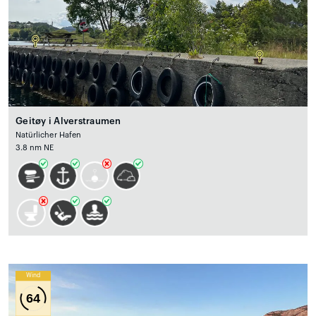
Geitøy i Alverstraumen
Natürlicher Hafen
3.8 nm NE
Wind
64