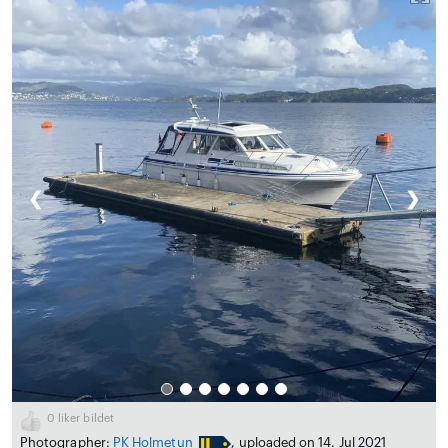
❮
❯
0
liker bildet
Photographer:
PK Holmetun
, uploaded on 14. Jul 2021