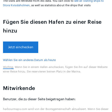
The visits are retrieved from AIS data. You can click to
see all visiting ships to
Stora Kvisslaholmen
, as well as statistics about the ships that visits
Fügen Sie diesen Hafen zu einer Reise
hinzu
Jetzt einchecken
Wählen Sie ein anderes Datum als heute
Wichtig:
Wenn Sie in einem Hafen
einchecken
, fügen Sie ihn auf dieser Website
einer Reise hinzu. Sie reservieren keinen Platz in der Marina.
Mitwirkende
Benutzer, die zu dieser Seite beigetragen haben:
harbourmaps.com wird von der Bootsgemeinschaft aktualisiert. Wenn Sie dieser