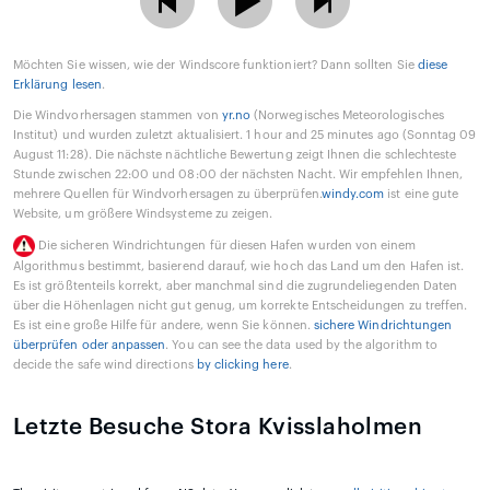
Möchten Sie wissen, wie der Windscore funktioniert? Dann sollten Sie
diese
Erklärung lesen
.
Die Windvorhersagen stammen von
yr.no
(Norwegisches Meteorologisches
Institut) und wurden zuletzt aktualisiert. 1 hour and 25 minutes ago (Sonntag 09
August 11:28). Die nächste nächtliche Bewertung zeigt Ihnen die schlechteste
Stunde zwischen 22:00 und 08:00 der nächsten Nacht. Wir empfehlen Ihnen,
mehrere Quellen für Windvorhersagen zu überprüfen.
windy.com
ist eine gute
Website, um größere Windsysteme zu zeigen.
Die sicheren Windrichtungen für diesen Hafen wurden von einem
Algorithmus bestimmt, basierend darauf, wie hoch das Land um den Hafen ist.
Es ist größtenteils korrekt, aber manchmal sind die zugrundeliegenden Daten
über die Höhenlagen nicht gut genug, um korrekte Entscheidungen zu treffen.
Es ist eine große Hilfe für andere, wenn Sie können.
sichere Windrichtungen
überprüfen oder anpassen
. You can see the data used by the algorithm to
decide the safe wind directions
by clicking here
.
Letzte Besuche Stora Kvisslaholmen