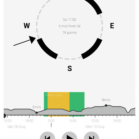
So 11:00
W
E
5 m/s from W
74 points
S
Next night
8m/s
2m/s
12:00
18:00
0:00
6:00
12:00
18:00
Søn 09 Aug
Man 10 Aug