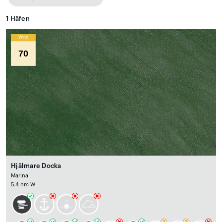
1
Häfen
Wind
70
Hjälmare Docka
Marina
5.4 nm W