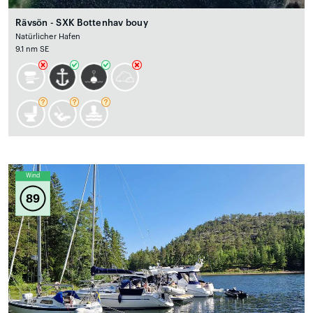
Rävsön - SXK Bottenhav bouy
Natürlicher Hafen
9.1 nm SE
Wind
89