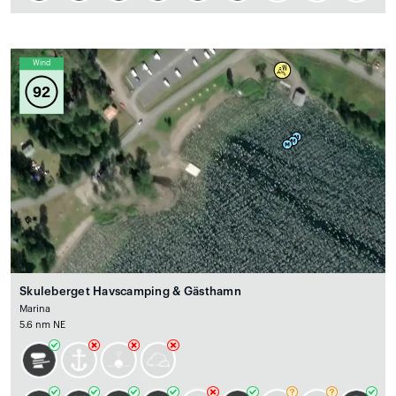
Wind
92
Skuleberget Havscamping & Gästhamn
Marina
5.6 nm NE