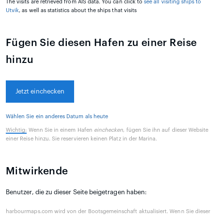
The visits are retrieved from AIS data. You can click to
see all visiting ships to
Utvik
, as well as statistics about the ships that visits
Fügen Sie diesen Hafen zu einer Reise
hinzu
Jetzt einchecken
Wählen Sie ein anderes Datum als heute
Wichtig:
Wenn Sie in einem Hafen
einchecken
, fügen Sie ihn auf dieser Website
einer Reise hinzu. Sie reservieren keinen Platz in der Marina.
Mitwirkende
Benutzer, die zu dieser Seite beigetragen haben:
harbourmaps.com wird von der Bootsgemeinschaft aktualisiert. Wenn Sie dieser