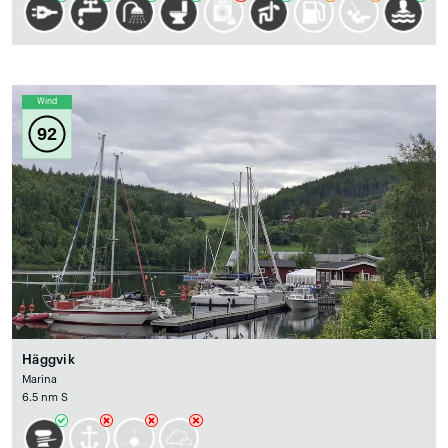
Wind
92
Häggvik
Marina
6.5 nm S