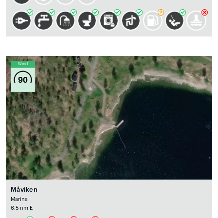
Wind
90
Måviken
Marina
6.5 nm E