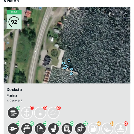
8
Häfen
Wind
92
Docksta
Marina
4.2 nm NE