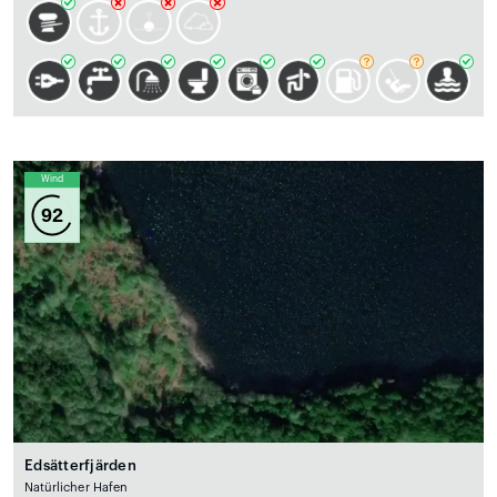
Wind
92
Edsätterfjärden
Natürlicher Hafen