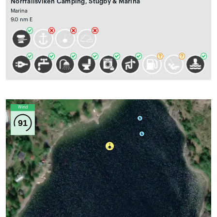
Norrfällsviken Camping, Stugby & Marina
Marina
9.0 nm E
Wind
91