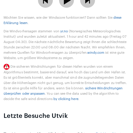
Möchten Sie wissen, wie der Windscore funktioniert? Dann sollten Sie
diese
Erklärung lesen
.
Die Windvorhersagen stammen von
yr.no
(Norwegisches Meteorologisches
Institut) und wurden zuletzt aktualisiert. 1 hour and 42 minutes ago (Freitag 07
August 04:30). Die nächste nächtliche Bewertung zeigt Ihnen die schlechteste
Stunde zwischen 22:00 und 08:00 der nächsten Nacht. Wir empfehlen Ihnen,
mehrere Quellen für Windvorhersagen zu überprüfen.
windy.com
ist eine gute
Website, um größere Windsysteme zu zeigen.
Die sicheren Windrichtungen für diesen Hafen wurden von einem
Algorithmus bestimmt, basierend darauf, wie hoch das Land um den Hafen ist.
Es ist größtenteils korrekt, aber manchmal sind die zugrundeliegenden Daten
über die Höhenlagen nicht gut genug, um korrekte Entscheidungen zu treffen.
Es ist eine große Hilfe für andere, wenn Sie können.
sichere Windrichtungen
überprüfen oder anpassen
. You can see the data used by the algorithm to
decide the safe wind directions
by clicking here
.
Letzte Besuche Utvik