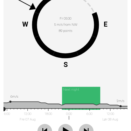
Fr 05:00
W
E
5 m/s from NW
89 points
S
Next night
6m/s
2m/s
6:00
12:00
18:00
0:00
6:00
12:00
Fre 07 Aug
Lør 08 Aug