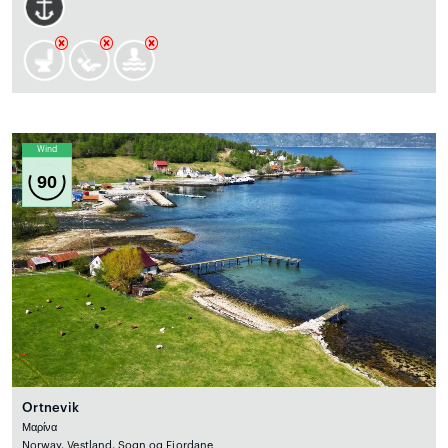
Wind
90
Ortnevik
Μαρίνα
Norway, Vestland, Sogn og Fjordane