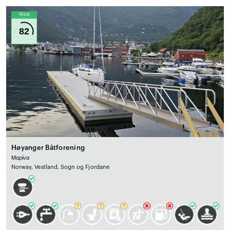
Wind
82
Høyanger Båtforening
Μαρίνα
Norway, Vestland, Sogn og Fjordane