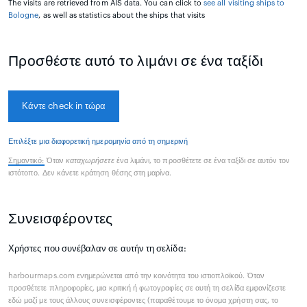
The visits are retrieved from AIS data. You can click to
see all visiting ships to
Bologne
, as well as statistics about the ships that visits
Προσθέστε αυτό το λιμάνι σε ένα ταξίδι
Κάντε check in τώρα
Επιλέξτε μια διαφορετική ημερομηνία από τη σημερινή
Σημαντικό:
Όταν
καταχωρήσετε
ένα λιμάνι, το προσθέτετε σε ένα ταξίδι σε αυτόν τον
ιστότοπο. Δεν κάνετε κράτηση θέσης στη μαρίνα.
Συνεισφέροντες
Χρήστες που συνέβαλαν σε αυτήν τη σελίδα:
harbourmaps.com ενημερώνεται από την κοινότητα του ιστιοπλοϊκού. Όταν
προσθέτετε πληροφορίες, μια κριτική ή φωτογραφίες σε αυτή τη σελίδα εμφανίζεστε
εδώ μαζί με τους άλλους συνεισφέροντες (παραθέτουμε το όνομα χρήστη σας, το