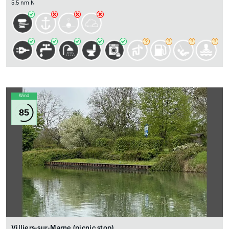
5.5 nm N
Wind
85
Villiers-sur-Marne (picnic stop)