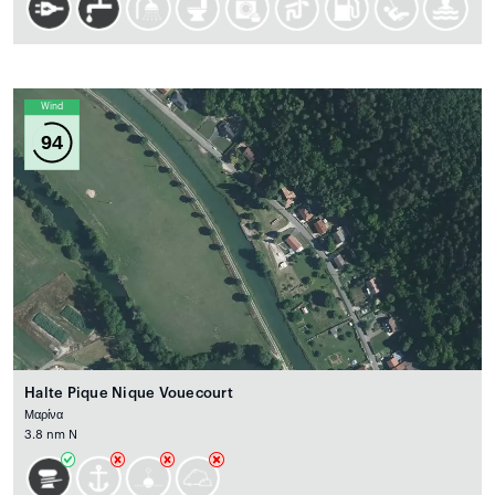
Wind
94
Halte Pique Nique Vouecourt
Μαρίνα
3.8 nm N