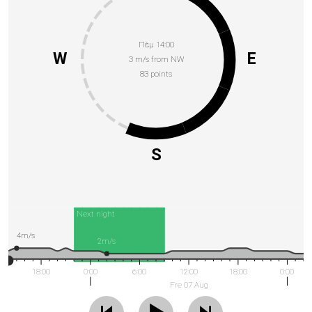
Πέμ 14:00
W
E
3 m/s from NW
83 points
S
Next night
4m/s
2m/s
18:00
0:00
6:00
12:00
18:00
0:00
Fre 07 Aug