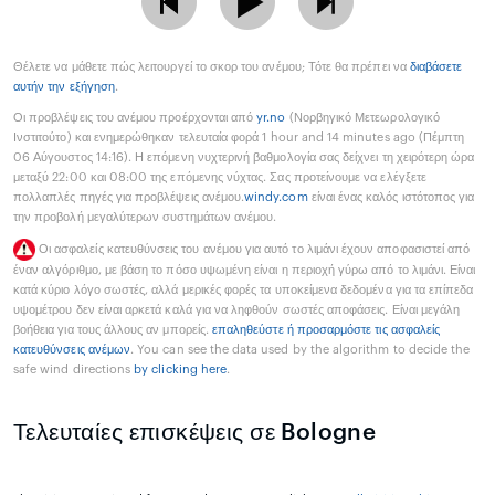
Θέλετε να μάθετε πώς λειτουργεί το σκορ του ανέμου; Τότε θα πρέπει να
διαβάσετε
αυτήν την εξήγηση
.
Οι προβλέψεις του ανέμου προέρχονται από
yr.no
(Νορβηγικό Μετεωρολογικό
Ινστιτούτο) και ενημερώθηκαν τελευταία φορά 1 hour and 14 minutes ago (Πέμπτη
06 Αύγουστος 14:16). Η επόμενη νυχτερινή βαθμολογία σας δείχνει τη χειρότερη ώρα
μεταξύ 22:00 και 08:00 της επόμενης νύχτας. Σας προτείνουμε να ελέγξετε
πολλαπλές πηγές για προβλέψεις ανέμου.
windy.com
είναι ένας καλός ιστότοπος για
την προβολή μεγαλύτερων συστημάτων ανέμου.
Οι ασφαλείς κατευθύνσεις του ανέμου για αυτό το λιμάνι έχουν αποφασιστεί από
έναν αλγόριθμο, με βάση το πόσο υψωμένη είναι η περιοχή γύρω από το λιμάνι. Είναι
κατά κύριο λόγο σωστές, αλλά μερικές φορές τα υποκείμενα δεδομένα για τα επίπεδα
υψομέτρου δεν είναι αρκετά καλά για να ληφθούν σωστές αποφάσεις. Είναι μεγάλη
βοήθεια για τους άλλους αν μπορείς.
επαληθεύστε ή προσαρμόστε τις ασφαλείς
κατευθύνσεις ανέμων
. You can see the data used by the algorithm to decide the
safe wind directions
by clicking here
.
Τελευταίες επισκέψεις σε Bologne