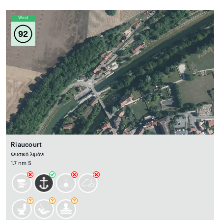
Wind
92
Riaucourt
Φυσικό λιμάνι
1.7 nm S