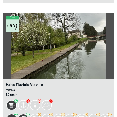
Wind
83
Halte Fluviale Vieville
Μαρίνα
1.9 nm N