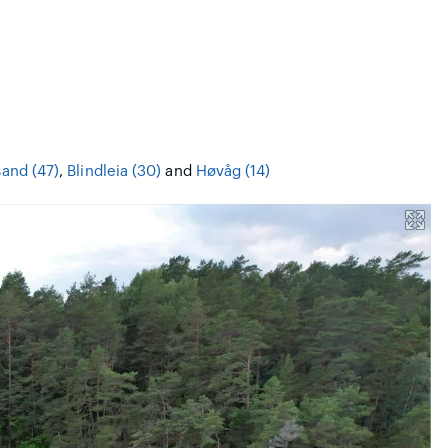
sand (47)
,
Blindleia (30)
and
Høvåg (14)