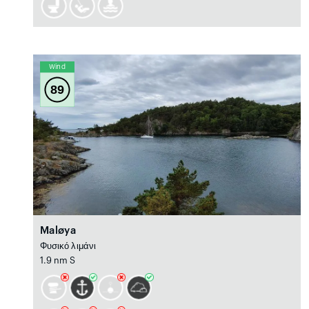
Wind
89
Maløya
Φυσικό λιμάνι
1.9 nm S