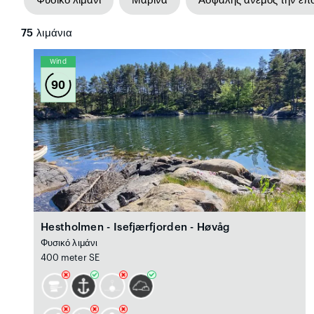
Φυσικό λιμάνι
Μαρίνα
Ασφαλής άνεμος την επ
75
λιμάνια
Wind
90
Hestholmen - Isefjærfjorden - Høvåg
Φυσικό λιμάνι
400 meter SE