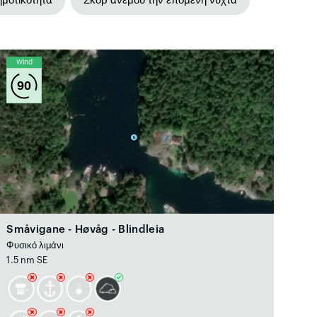
μοτικότητα
Σκορ ανέμου την επόμενη νύχτα
Wind
90
Småvigane - Høvåg - Blindleia
Φυσικό λιμάνι
1.5 nm SE