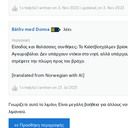
1
x helpful | written on 3. Nov 2023 | updated_on 3. Nov 2023
Båtliv med Donna
λέει:
περιγραφή
Είσοδος και θαλάσσιες συνθήκες:
Το Κιόστβειτχόλμεν βρίσ
Αγκυροβόλιο:
Δεν υπάρχουν ντόκοι στο νησί, αλλά υπάρχο
στρέψετε την πλώρη προς τον βράχο.
[translated from Norwegian with AI]
1
x helpful | written on 27. Jul 2021
Γνωρίζετε αυτό το λιμάνι; Είναι μεγάλη βοήθεια για άλλους ν
λιμανιού.
📜
Προσθήκη περιγραφής