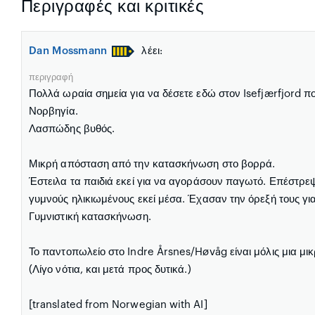
Περιγραφές και κριτικές
Dan Mossmann
λέει:
περιγραφή
Πολλά ωραία σημεία για να δέσετε εδώ στον Isefjærfjord πο
Νορβηγία.
Λασπώδης βυθός.
Μικρή απόσταση από την κατασκήνωση στο βορρά.
Έστειλα τα παιδιά εκεί για να αγοράσουν παγωτό. Επέστρ
γυμνούς ηλικιωμένους εκεί μέσα. Έχασαν την όρεξή τους γι
Γυμνιστική κατασκήνωση.
Το παντοπωλείο στο Indre Årsnes/Høvåg είναι μόλις μια μ
(Λίγο νότια, και μετά προς δυτικά.)
[translated from Norwegian with AI]