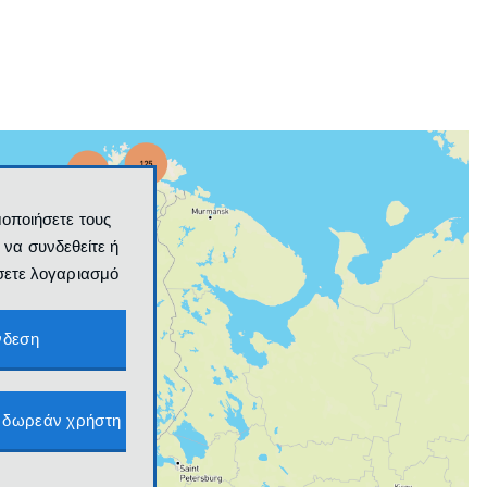
μοποιήσετε τους
 να συνδεθείτε ή
σετε λογαριασμό
νδεση
 δωρεάν χρήστη