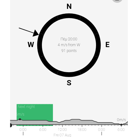
N
Πέμ 20:00
W
E
4 m/s from W
91 points
S
Next night
5m/s
0m/s
0:00
6:00
12:00
18:00
0:00
6:00
Fre 07 Aug