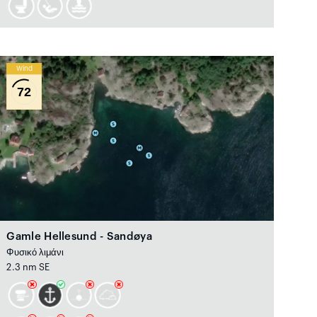
Wind
72
Gamle Hellesund - Sandøya
Φυσικό λιμάνι
2.3 nm SE