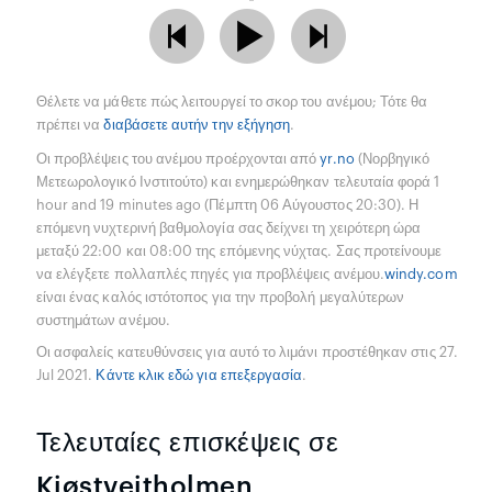
Θέλετε να μάθετε πώς λειτουργεί το σκορ του ανέμου; Τότε θα
πρέπει να
διαβάσετε αυτήν την εξήγηση
.
Οι προβλέψεις του ανέμου προέρχονται από
yr.no
(Νορβηγικό
Μετεωρολογικό Ινστιτούτο) και ενημερώθηκαν τελευταία φορά 1
hour and 19 minutes ago (Πέμπτη 06 Αύγουστος 20:30). Η
επόμενη νυχτερινή βαθμολογία σας δείχνει τη χειρότερη ώρα
μεταξύ 22:00 και 08:00 της επόμενης νύχτας. Σας προτείνουμε
να ελέγξετε πολλαπλές πηγές για προβλέψεις ανέμου.
windy.com
είναι ένας καλός ιστότοπος για την προβολή μεγαλύτερων
συστημάτων ανέμου.
Οι ασφαλείς κατευθύνσεις για αυτό το λιμάνι προστέθηκαν στις 27.
Jul 2021.
Κάντε κλικ εδώ για επεξεργασία
.
Τελευταίες επισκέψεις σε
Kjøstveitholmen