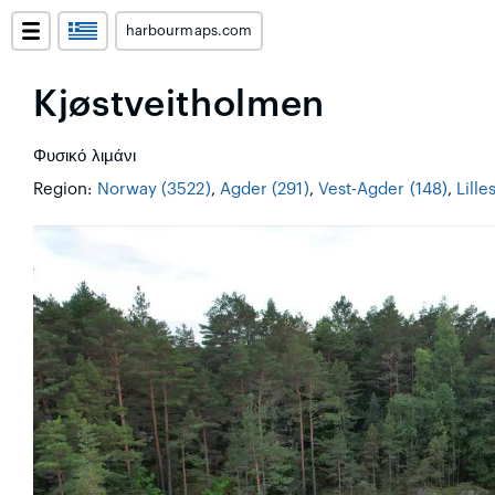
harbourmaps.com
Kjøstveitholmen
Φυσικό λιμάνι
Region:
Norway (3522)
,
Agder (291)
,
Vest-Agder (148)
,
Lille