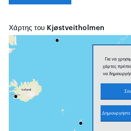
Χάρτης του Kjøstveitholmen
Για να χρησι
χάρτες πρέπει
να δημιουργή
Σύ
Δημιουργήστε