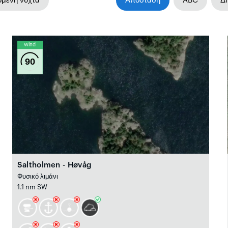
όμενη νύχτα
Απόσταση
ABC
Δη
Wind
90
Saltholmen - Høvåg
Φυσικό λιμάνι
1.1 nm SW