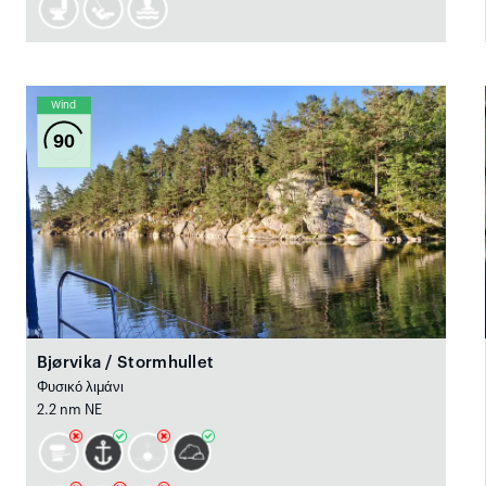
Wind
90
Bjørvika / Stormhullet
Φυσικό λιμάνι
2.2 nm NE