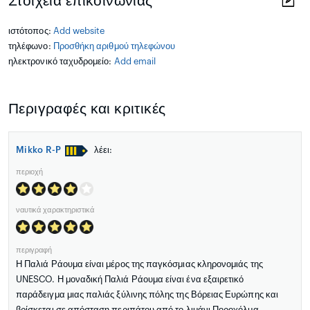
Στοιχεία επικοινωνίας
ιστότοπος:
Add website
τηλέφωνο:
Προσθήκη αριθμού τηλεφώνου
ηλεκτρονικό ταχυδρομείο:
Add email
Περιγραφές και κριτικές
Mikko R-P
λέει:
περιοχή
ναυτικά χαρακτηριστικά
περιγραφή
Η Παλιά Ράουμα είναι μέρος της παγκόσμιας κληρονομιάς της
UNESCO. Η μοναδική Παλιά Ράουμα είναι ένα εξαιρετικό
παράδειγμα μιας παλιάς ξύλινης πόλης της Βόρειας Ευρώπης και
βρίσκεται σε απόσταση περιπάτου από το λιμάνι Ποροχόλμα.