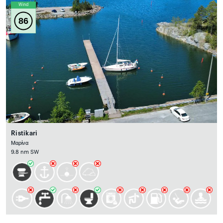
Wind
86
Ristikari
Μαρίνα
9.8 nm SW