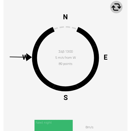
N
Σάβ 13:00
W
E
5 m/s from W
89 points
S
Next night
8m/s