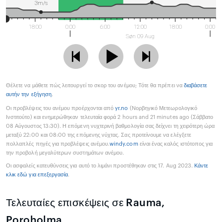
3m/s
18:00
0:00
6:00
12:00
18:00
0:00
Søn 09 Aug
Θέλετε να μάθετε πώς λειτουργεί το σκορ του ανέμου; Τότε θα πρέπει να
διαβάσετε
αυτήν την εξήγηση
.
Οι προβλέψεις του ανέμου προέρχονται από
yr.no
(Νορβηγικό Μετεωρολογικό
Ινστιτούτο) και ενημερώθηκαν τελευταία φορά 2 hours and 21 minutes ago (Σάββατο
08 Αύγουστος 13:30). Η επόμενη νυχτερινή βαθμολογία σας δείχνει τη χειρότερη ώρα
μεταξύ 22:00 και 08:00 της επόμενης νύχτας. Σας προτείνουμε να ελέγξετε
πολλαπλές πηγές για προβλέψεις ανέμου.
windy.com
είναι ένας καλός ιστότοπος για
την προβολή μεγαλύτερων συστημάτων ανέμου.
Οι ασφαλείς κατευθύνσεις για αυτό το λιμάνι προστέθηκαν στις 17. Aug 2023.
Κάντε
κλικ εδώ για επεξεργασία
.
Τελευταίες επισκέψεις σε Rauma,
Poroholma