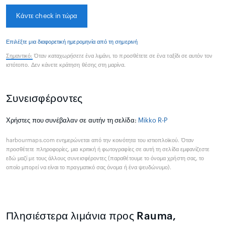
Κάντε check in τώρα
Επιλέξτε μια διαφορετική ημερομηνία από τη σημερινή
Σημαντικό:
Όταν
καταχωρήσετε
ένα λιμάνι, το προσθέτετε σε ένα ταξίδι σε αυτόν τον
ιστότοπο. Δεν κάνετε κράτηση θέσης στη μαρίνα.
Συνεισφέροντες
Χρήστες που συνέβαλαν σε αυτήν τη σελίδα:
Mikko R-P
harbourmaps.com ενημερώνεται από την κοινότητα του ιστιοπλοϊκού. Όταν
προσθέτετε πληροφορίες, μια κριτική ή φωτογραφίες σε αυτή τη σελίδα εμφανίζεστε
εδώ μαζί με τους άλλους συνεισφέροντες (παραθέτουμε το όνομα χρήστη σας, το
οποίο μπορεί να είναι το πραγματικό σας όνομα ή ένα ψευδώνυμο).
Πλησιέστερα λιμάνια προς Rauma,