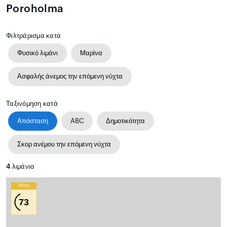
Poroholma
Φιλτράρισμα κατά
Φυσικό λιμάνι
Μαρίνα
Ασφαλής άνεμος την επόμενη νύχτα
Ταξινόμηση κατά
Απόσταση
ABC
Δημοτικότητα
Σκορ ανέμου την επόμενη νύχτα
4
λιμάνια
Wind
73