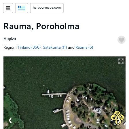
harbourmaps.com
Rauma, Poroholma
Μαρίνα
Region:
Finland (356)
,
Satakunta (11)
and
Rauma (6)
❮
❯