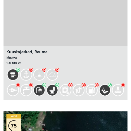
Kuuskajaskari, Rauma
Μαρίνα
2.9 nm W
Wind
75