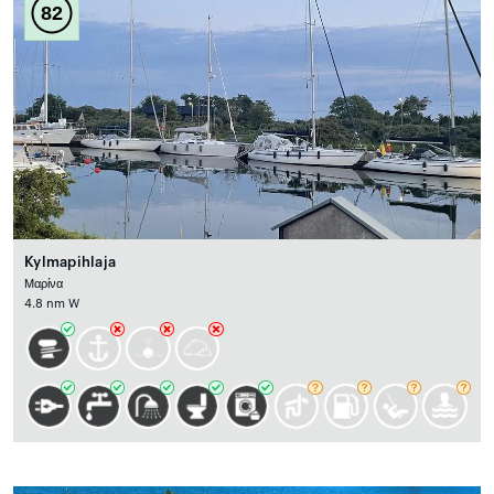
82
Kylmapihlaja
Μαρίνα
4.8 nm W