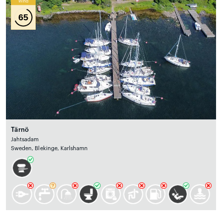
Wind
65
Tärnö
Jahtsadam
Sweden, Blekinge, Karlshamn