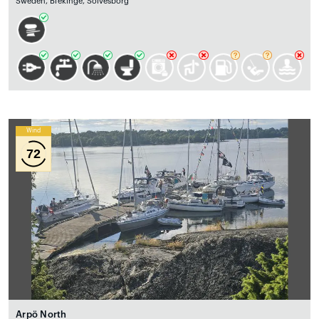
Sweden, Blekinge, Sölvesborg
Wind
72
Arpö North