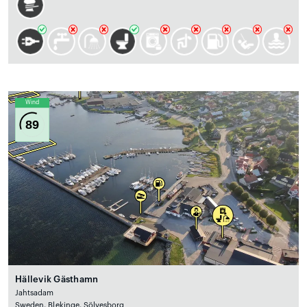
Wind
89
Hällevik Gästhamn
Jahtsadam
Sweden, Blekinge, Sölvesborg