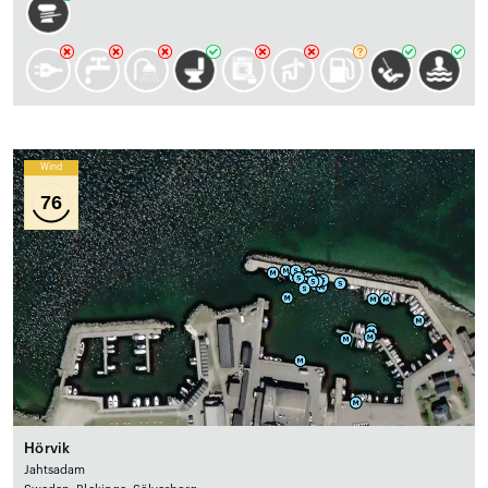
Wind
76
Hörvik
Jahtsadam