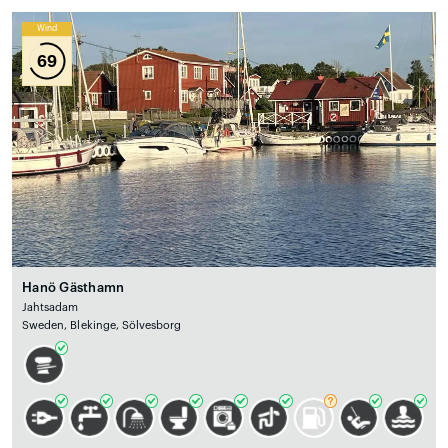
Wind
69
Hanö Gästhamn
Jahtsadam
Sweden, Blekinge, Sölvesborg