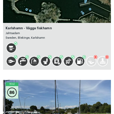
Karlshamn - Vägga fiskhamn
Jahtsadam
Sweden, Blekinge, Karlshamn
Wind
86