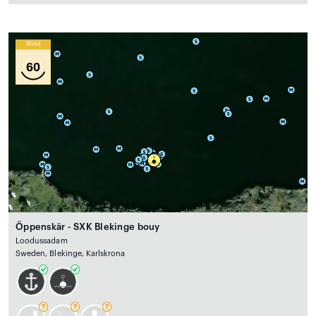
Wind
60
Öppenskär - SXK Blekinge bouy
Loodussadam
Sweden, Blekinge, Karlskrona