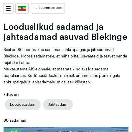
harbourmaps.com
Looduslikud sadamad ja
jahtsadamad asuvad Blekinge
Seal on 80 looduslikud sadamad, ankrupaigad ja jahisadamad
Blekinge. Klõpsa sadamatele, et näha pilte, ülevaateid ja teavet nende
rajatiste kohta.
Me kasutame AIS-signaale, et määrata kindlaks iga sadama
populaarsus. Kui lõbusõidualus on reisil, anname ühe punkti igale
ankrupaigale ja jahisadamale, mida laev külastab.
Filtreeri
Loodussadam
Jahtsadam
80
sadamad
Wind