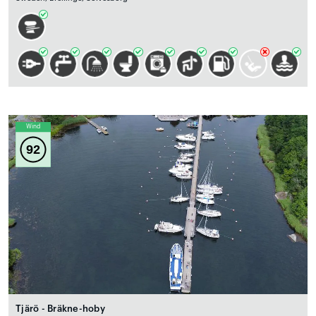
Wind
92
Tjärö - Bräkne-hoby