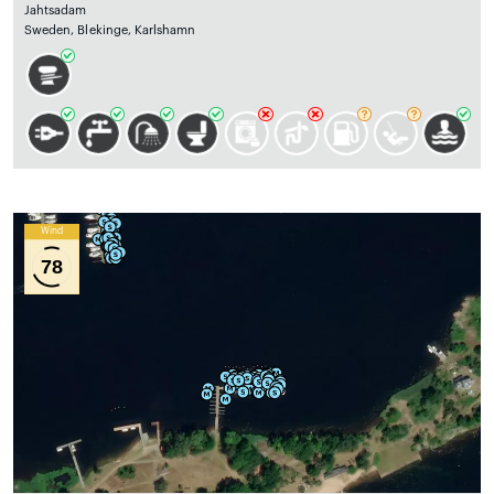
Jahtsadam
Sweden, Blekinge, Karlshamn
Wind
78