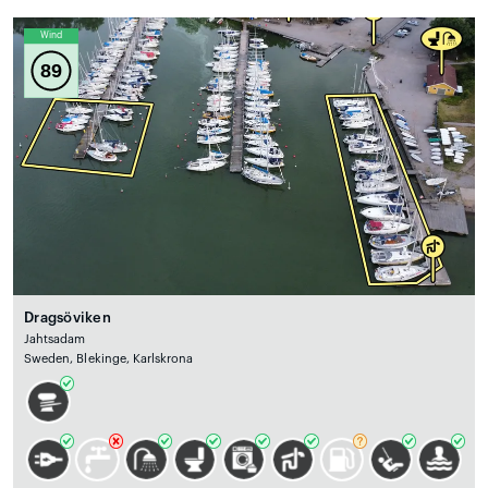
Wind
89
Dragsöviken
Jahtsadam
Sweden, Blekinge, Karlskrona