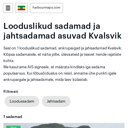
harbourmaps.com
Looduslikud sadamad ja
jahtsadamad asuvad Kvalsvik
Seal on 1 looduslikud sadamad, ankrupaigad ja jahisadamad Kvalsvik.
Klõpsa sadamatele, et näha pilte, ülevaateid ja teavet nende rajatiste
kohta.
Me kasutame AIS-signaale, et määrata kindlaks iga sadama
populaarsus. Kui lõbusõidualus on reisil, anname ühe punkti igale
ankrupaigale ja jahisadamale, mida laev külastab.
Filtreeri
Loodussadam
Jahtsadam
1
sadamad
Wind