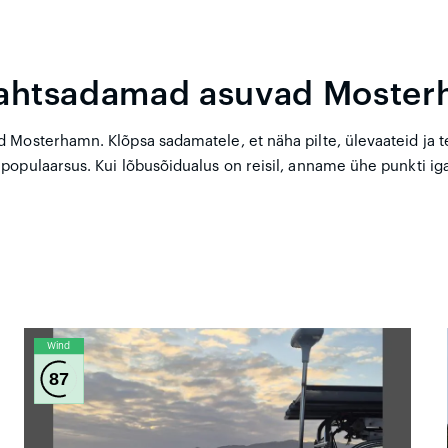
jahtsadamad asuvad Moste
Mosterhamn. Klõpsa sadamatele, et näha pilte, ülevaateid ja te
opulaarsus. Kui lõbusõidualus on reisil, anname ühe punkti iga
Wind
87