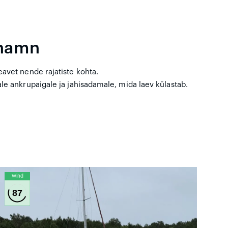
rhamn
avet nende rajatiste kohta.
le ankrupaigale ja jahisadamale, mida laev külastab.
Wind
87