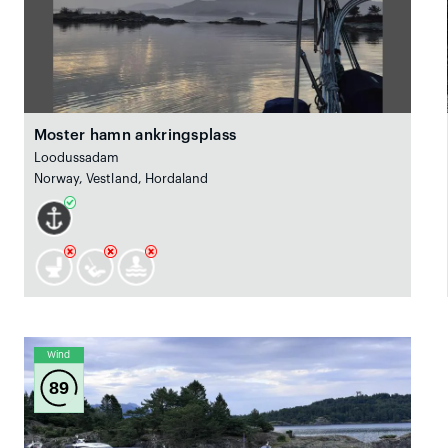
Moster hamn ankringsplass
Loodussadam
Norway, Vestland, Hordaland
Wind
89