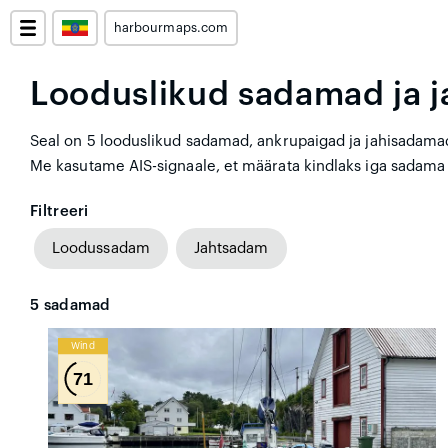
harbourmaps.com
Looduslikud sadamad ja 
Seal on 5 looduslikud sadamad, ankrupaigad ja jahisadamad 
Me kasutame AIS-signaale, et määrata kindlaks iga sadama p
Filtreeri
Loodussadam
Jahtsadam
5
sadamad
Wind
71