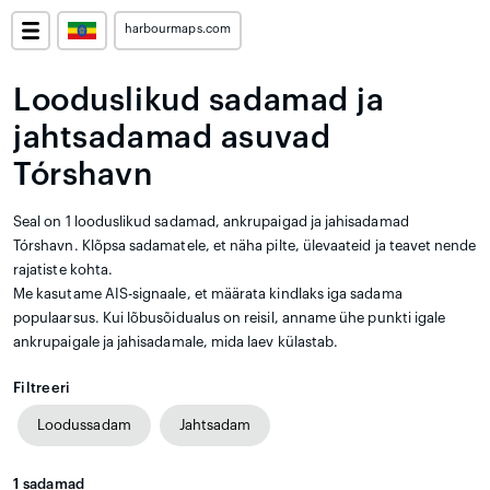
harbourmaps.com
Looduslikud sadamad ja
jahtsadamad asuvad
Tórshavn
Seal on 1 looduslikud sadamad, ankrupaigad ja jahisadamad
Tórshavn. Klõpsa sadamatele, et näha pilte, ülevaateid ja teavet nende
rajatiste kohta.
Me kasutame AIS-signaale, et määrata kindlaks iga sadama
populaarsus. Kui lõbusõidualus on reisil, anname ühe punkti igale
ankrupaigale ja jahisadamale, mida laev külastab.
Filtreeri
Loodussadam
Jahtsadam
1
sadamad