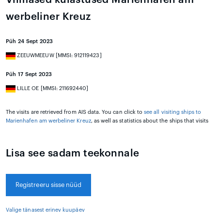
werbeliner Kreuz
Püh 24 Sept 2023
ZEEUWMEEUW [MMSI: 912119423]
Püh 17 Sept 2023
LILLE OE [MMSI: 211692440]
The visits are retrieved from AIS data. You can click to
see all visiting ships to
Marienhafen am werbeliner Kreuz
, as well as statistics about the ships that visits
Lisa see sadam teekonnale
Registreeru sisse nüüd
Valige tänasest erinev kuupäev