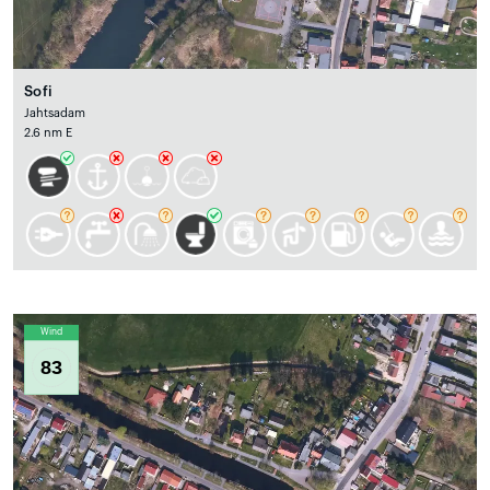
Sofi
Jahtsadam
2.6 nm E
Wind
83