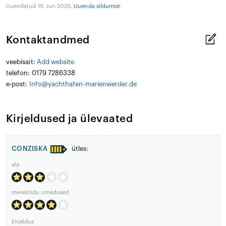
Uuendatud 19. Jun 2026.
Uuenda sildumist
.
Kontaktandmed
veebisait:
Add website
telefon: 0179 7286338
e-post:
Info@yachthafen-marienwerder.de
Kirjeldused ja ülevaated
CONZISKA
ütles:
ala
meresõidu omadused
kirjeldus