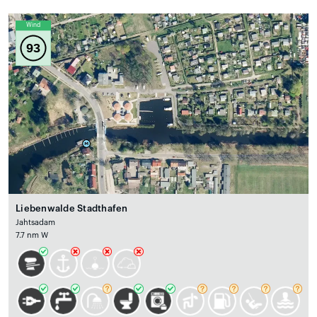
Wind
93
Liebenwalde Stadthafen
Jahtsadam
7.7 nm W