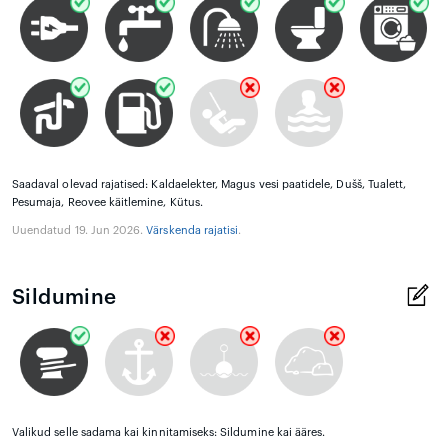
Saadaval olevad rajatised: Kaldaelekter, Magus vesi paatidele, Dušš, Tualett,
Pesumaja, Reovee käitlemine, Kütus.
Uuendatud 19. Jun 2026.
Värskenda rajatisi
.
Sildumine
Valikud selle sadama kai kinnitamiseks: Sildumine kai ääres.