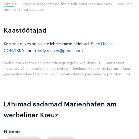
Tähtis:
Kui
registreerite
sadamasse, lisate selle sellel veebisaidil reisi juurde. Te ei
broneeri kohta sadamas.
Kaastöötajad
Kasutajad, kes on sellele lehele kaasa aidanud:
Sven Haase
,
CONZISKA
and
freddy.olesen@gmail.com
harbourmaps.com ajab paadindusega tegelev kogukond. Kui lisate teavet,
arvustuse või pilte sellele lehele, olete siin loetletud koos teiste kaasautoritega
(me loetleme teie kasutajanime, mis võib olla teie pärisnimi või pseudonüüm).
Lähimad sadamad Marienhafen am
werbeliner Kreuz
Filtreeri