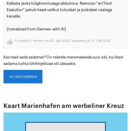
Kallaste jaoks külgkinnitusega sildumine. Restoran "artTisch
Esskultur" pakub head valikut toitudest ja jookidest vaatega
kanalile.
[translated from German with AI]
1
x helpful | written on 23. Jan 2025 | updated_on 14. Feb 2025
Kas tead seda sadamat? On teistele meremeestele suur abi, kui lisad
sadama kohta lühikirjelduse või ülevaate.
📜
Lisa kirjeldus
Kaart Marienhafen am werbeliner Kreuz