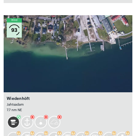
Wind
93
Wiedenhöft
Jahtsadam
7.7 nm NE