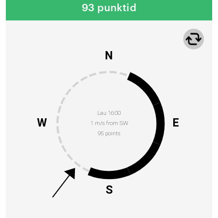
93 punktid
N
Lau 16:00
W
E
1 m/s from SW
95 points
S