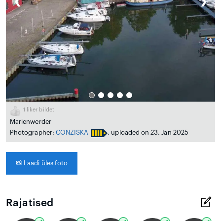
❮
❯
1
liker bildet
Marienwerder
Photographer:
CONZISKA
, uploaded on 23. Jan 2025
📸
Laadi üles foto
Rajatised