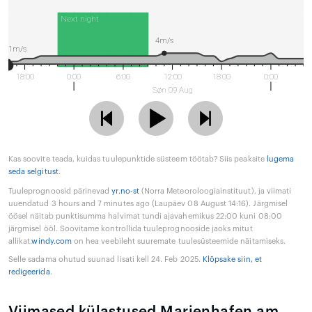
Next night
4m/s
1m/s
18:00
0:00
6:00
12:00
18:00
0:00
Søn 09 Aug
Kas soovite teada, kuidas tuulepunktide süsteem töötab? Siis peaksite
lugema
seda selgitust
.
Tuuleprognoosid pärinevad
yr.no-st
(Norra Meteoroloogiainstituut), ja viimati
uuendatud 3 hours and 7 minutes ago (Laupäev 08 August 14:16). Järgmisel
öösel näitab punktisumma halvimat tundi ajavahemikus 22:00 kuni 08:00
järgmisel ööl. Soovitame kontrollida tuuleprognooside jaoks mitut
allikat.
windy.com
on hea veebileht suuremate tuulesüsteemide näitamiseks.
Selle sadama ohutud suunad lisati kell 24. Feb 2025.
Klõpsake siin, et
redigeerida
.
Viimased külastused Marienhafen am