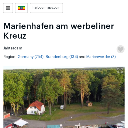
harbourmaps.com
Marienhafen am werbeliner
Kreuz
Jahtsadam
Region:
Germany (754)
,
Brandenburg (134)
and
Marienwerder (3)