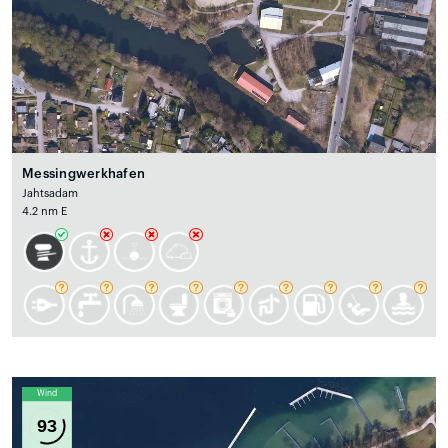
Messingwerkhafen
Jahtsadam
4.2 nm E
Wind
93