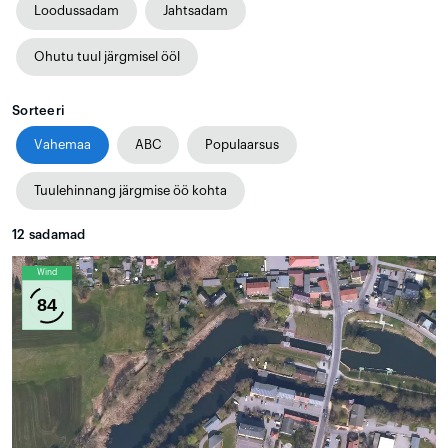
Loodussadam
Jahtsadam
Ohutu tuul järgmisel ööl
Sorteeri
Vahemaa
ABC
Populaarsus
Tuulehinnang järgmise öö kohta
12
sadamad
Wind
84