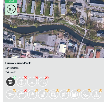
Wind
93
Finowkanal-Park
Jahtsadam
7.4 nm E