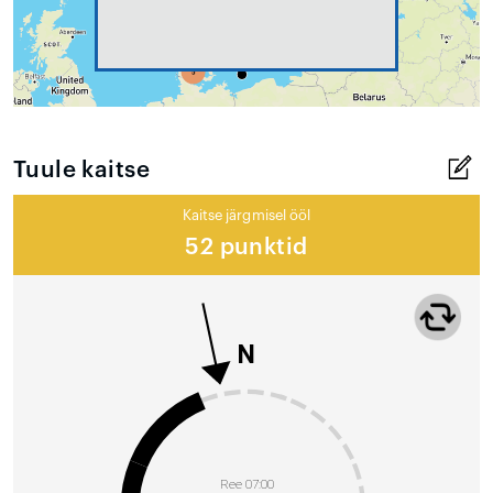
Tuule kaitse
Kaitse järgmisel ööl
52 punktid
N
Ree 07:00