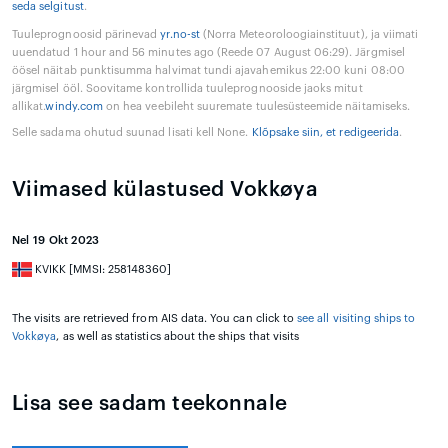
seda selgitust
.
Tuuleprognoosid pärinevad
yr.no-st
(Norra Meteoroloogiainstituut), ja viimati
uuendatud 1 hour and 56 minutes ago (Reede 07 August 06:29). Järgmisel
öösel näitab punktisumma halvimat tundi ajavahemikus 22:00 kuni 08:00
järgmisel ööl. Soovitame kontrollida tuuleprognooside jaoks mitut
allikat.
windy.com
on hea veebileht suuremate tuulesüsteemide näitamiseks.
Selle sadama ohutud suunad lisati kell None.
Klõpsake siin, et redigeerida
.
Viimased külastused Vokkøya
Nel 19 Okt 2023
KVIKK [MMSI: 258148360]
The visits are retrieved from AIS data. You can click to
see all visiting ships to
Vokkøya
, as well as statistics about the ships that visits
Lisa see sadam teekonnale