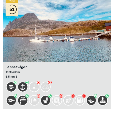
Wind
51
Fennesvågen
Jahtsadam
6.5 nm E