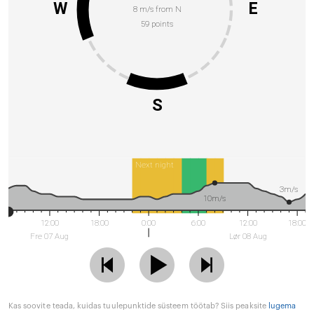
W
E
8 m/s from N
59 points
S
Next night
3m/s
10m/s
12:00
18:00
0:00
6:00
12:00
18:00
Fre 07 Aug
Lør 08 Aug
Kas soovite teada, kuidas tuulepunktide süsteem töötab? Siis peaksite
lugema