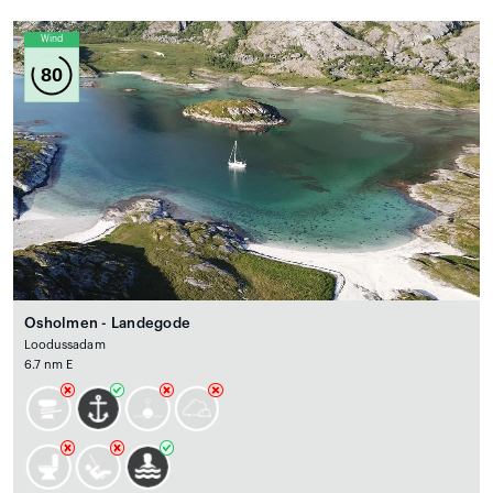
Wind
80
Osholmen - Landegode
Loodussadam
6.7 nm E