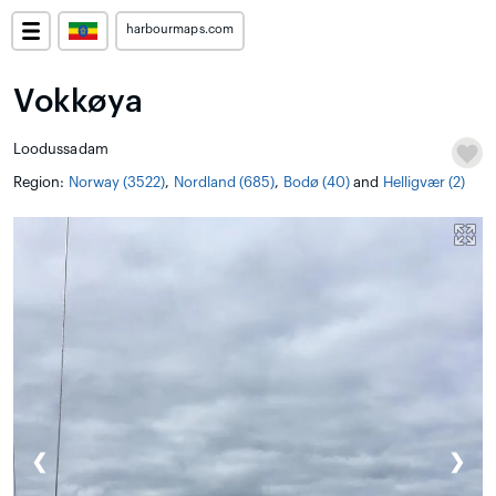
harbourmaps.com
Vokkøya
Loodussadam
Region:
Norway (3522)
,
Nordland (685)
,
Bodø (40)
and
Helligvær (2)
❮
❯