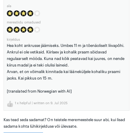
ala
meresõidu omadused
kirjeldus
Hea koht ankrusse jäämiseks. Umbes 11 m ja tõenäoliselt liivapõhi.
Ankrul ei ole vetikaid. Kiirlaev ja kohalik praam sõidavad
regulaarselt mööda. Kuna nad kõik peatavad kai juures, on nende
kiirus madal ja ei teki olulisi laineid.
Arvan, et on võimalik kinnitada kai lääneküljele kohaliku praami
jaoks. Kai pikkus on 15 m.
[translated from Norwegian with AI]
1
x helpful | written on 9. Jul 2025
Kas tead seda sadamat? On teistele meremeestele suur abi, kui lisad
sadama kohta lühikirjelduse või ülevaate.