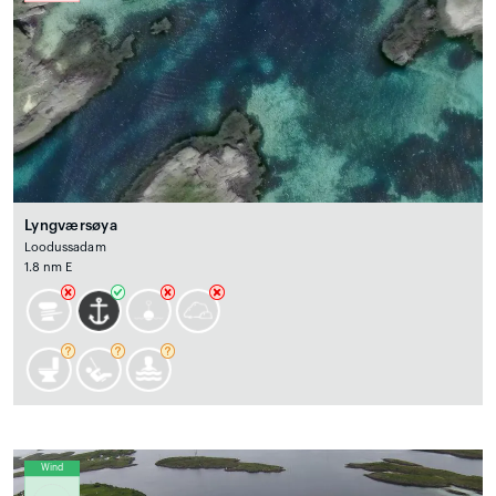
Lyngværsøya
Loodussadam
1.8 nm E
Wind