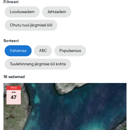
Filtreeri
Loodussadam
Jahtsadam
Ohutu tuul järgmisel ööl
Sorteeri
Vahemaa
ABC
Populaarsus
Tuulehinnang järgmise öö kohta
16
sadamad
Wind
47