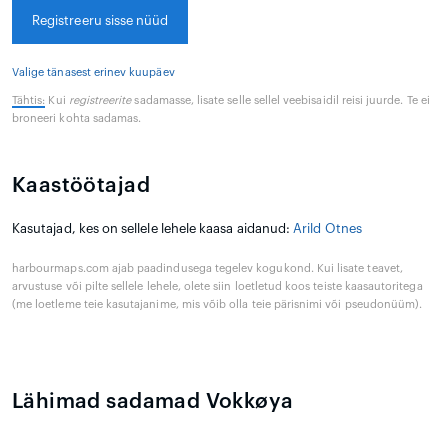
Registreeru sisse nüüd
Valige tänasest erinev kuupäev
Tähtis:
Kui
registreerite
sadamasse, lisate selle sellel veebisaidil reisi juurde. Te ei
broneeri kohta sadamas.
Kaastöötajad
Kasutajad, kes on sellele lehele kaasa aidanud:
Arild Otnes
harbourmaps.com ajab paadindusega tegelev kogukond. Kui lisate teavet,
arvustuse või pilte sellele lehele, olete siin loetletud koos teiste kaasautoritega
(me loetleme teie kasutajanime, mis võib olla teie pärisnimi või pseudonüüm).
Lähimad sadamad Vokkøya