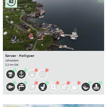
82
Sørvær - Helligvær
Jahtsadam
2.2 nm SW