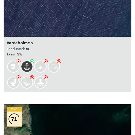
Vardeholmen
Loodussadam
1.7 nm SW
Wind
71