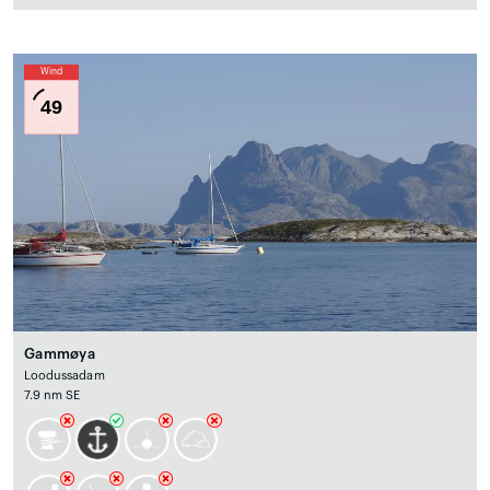
Wind
49
Gammøya
Loodussadam
7.9 nm SE