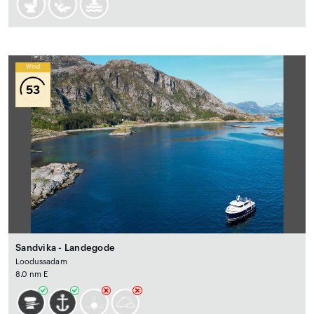
Wind
53
Sandvika - Landegode
Loodussadam
8.0 nm E