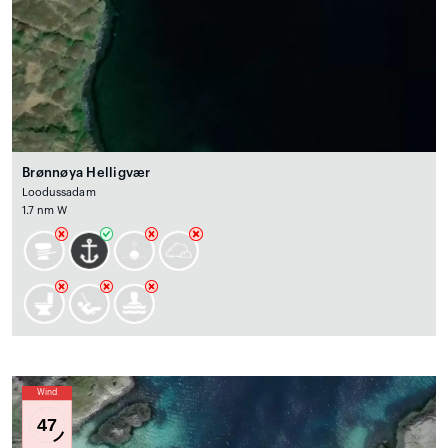
Brønnøya Helligvær
Loodussadam
1.7 nm W
Wind
47