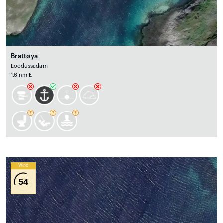
Brattøya
Loodussadam
1.6 nm E
Wind
54