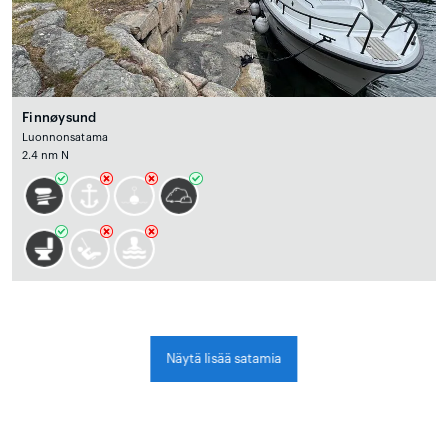
Finnøysund
Luonnonsatama
2.4 nm N
Näytä lisää satamia