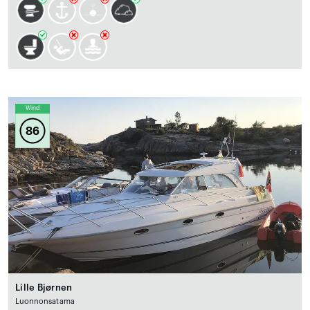
Wind
86
Lille Bjørnen
Luonnonsatama