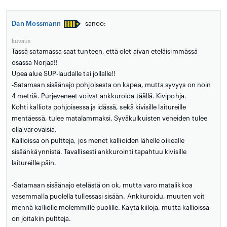
Dan Mossmann
sanoo:
kuvaus
Tässä satamassa saat tunteen, että olet aivan eteläisimmässä
osassa Norjaa!!
Upea alue SUP-laudalle tai jollalle!!
-Satamaan sisäänajo pohjoisesta on kapea, mutta syvyys on noin
4 metriä. Purjeveneet voivat ankkuroida täällä. Kivipohja.
Kohti kalliota pohjoisessa ja idässä, sekä kivisille laitureille
mentäessä, tulee matalammaksi. Syväkulkuisten veneiden tulee
olla varovaisia.
Kallioissa on pultteja, jos menet kallioiden lähelle oikealle
sisäänkäynnistä. Tavallisesti ankkurointi tapahtuu kivisille
laitureille päin.
-Satamaan sisäänajo etelästä on ok, mutta varo matalikkoa
vasemmalla puolella tullessasi sisään. Ankkuroidu, muuten voit
mennä kalliolle molemmille puolille. Käytä kiiloja, mutta kallioissa
on joitakin pultteja.