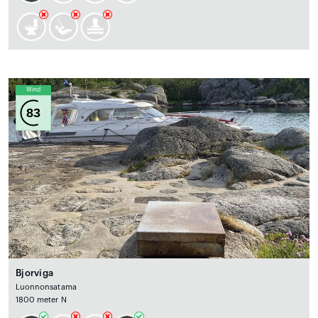
Wind
83
Bjorviga
Luonnonsatama
1800 meter N