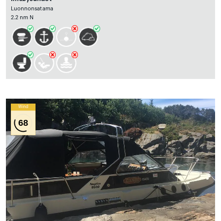
Luonnonsatama
2.2 nm N
Wind
68