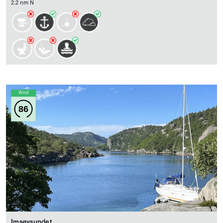
2.2 nm N
Wind
86
Imsøysundet