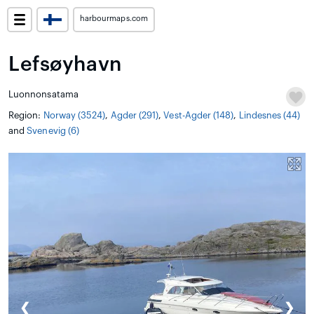
harbourmaps.com
Lefsøyhavn
Luonnonsatama
Region:
Norway (3524)
,
Agder (291)
,
Vest-Agder (148)
,
Lindesnes (44)
and
Svenevig (6)
❮
❯