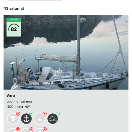
43
satamat
Wind
82
Våre
Luonnonsatama
1100 meter NW