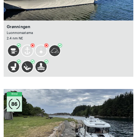
Grønningen
Luonnonsatama
2.4 nm NE
Wind
86