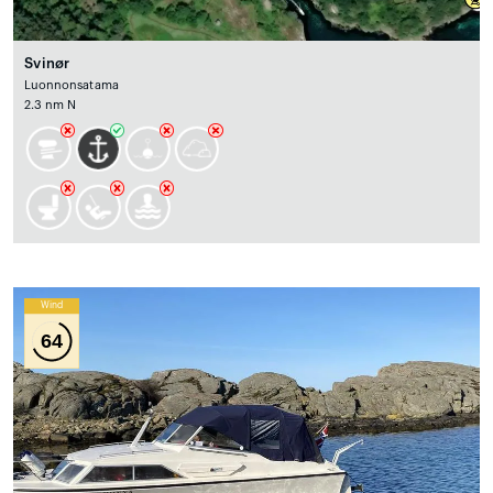
Svinør
Luonnonsatama
2.3 nm N
Wind
64