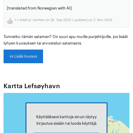
[translated from Norwegian with AI]
1
x helpful | written on 26. Sep 2023 | updated_on 2. Nov 2023
Tunnetko tämän sataman? On suuri apu muille purjehtijoille, jos lisäät
lyhyen kuvauksen tai arvostelun satamasta.
📜
Lisää kuvaus
Kartta Lefsøyhavn
Käyttääksesi karttoja sinun täytyy
kirjautua sisään tai luoda käyttäjä