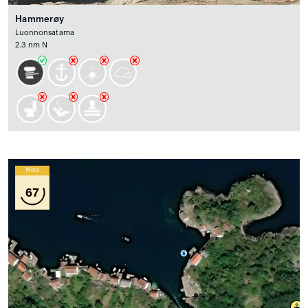
Hammerøy
Luonnonsatama
2.3 nm N
Wind
67