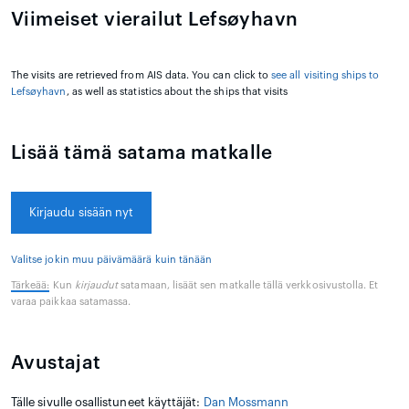
Viimeiset vierailut Lefsøyhavn
The visits are retrieved from AIS data. You can click to
see all visiting ships to
Lefsøyhavn
, as well as statistics about the ships that visits
Lisää tämä satama matkalle
Kirjaudu sisään nyt
Valitse jokin muu päivämäärä kuin tänään
Tärkeää:
Kun
kirjaudut
satamaan, lisäät sen matkalle tällä verkkosivustolla. Et
varaa paikkaa satamassa.
Avustajat
Tälle sivulle osallistuneet käyttäjät:
Dan Mossmann