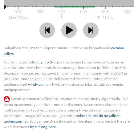
12:00
18:00
0:00
6:00
12:00
18:00
Man 10 Aug
Tir 11 Aug
Haluatko tietää, miten tuulipiste toimii? Sitten sinun kannattaa
lukea tämä
selitys
.
Tuuliennusteet tulevat
yr.no
(Norjan Ilmatieteen Laitos) sivustolta, ja ne on
viimeksi päivitetty 1 hour and 25 minutes ago (Maanantai 10 Elokuu 08:30).
Seuraavan yön pisteet näyttävät sinulle huonoimman tunnin välillä 22:00 ja
08:00 seuraavana yönä. Suosittelemme tarkistamaan useista lähteistä
tuuliennusteet.
windy.com
on hyvä verkkosivusto, joka näyttää suurempia
tuulijärjestelmiä.
Tämän sataman turvalliset tuulensuunnat on määritetty algoritmilla, joka
perustuu satamaa ympäröivän maan korkeuteen. Se on enimmäkseen oikein,
mutta joskus korkeustiedot eivät ole tarpeeksi hyviä oikeiden päätösten
tekemiseksi. Muista olisi suuri apu, jos voisit
tarkista tai säädä turvalliset
tuulensuunnat
. You can see the data used by the algorithm to decide the safe
wind directions
by clicking here
.