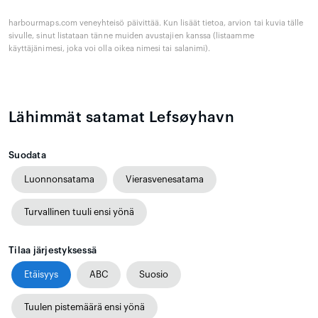
harbourmaps.com veneyhteisö päivittää. Kun lisäät tietoa, arvion tai kuvia tälle
sivulle, sinut listataan tänne muiden avustajien kanssa (listaamme
käyttäjänimesi, joka voi olla oikea nimesi tai salanimi).
Lähimmät satamat Lefsøyhavn
Suodata
Luonnonsatama
Vierasvenesatama
Turvallinen tuuli ensi yönä
Tilaa järjestyksessä
Etäisyys
ABC
Suosio
Tuulen pistemäärä ensi yönä