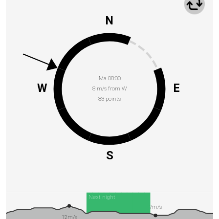
N
Ma 08:00
W
E
8 m/s from W
83 points
S
Next night
7m/s
12m/s