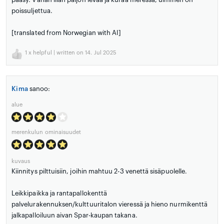
poissuljettua.
[translated from Norwegian with AI]
1
x helpful | written on 14. Jul 2025
Kima
sanoo:
alue
merenkulun ominaisuudet
kuvaus
Kiinnitys pilttuisiin, joihin mahtuu 2-3 venettä sisäpuolelle.
Leikkipaikka ja rantapallokenttä
palvelurakennuksen/kulttuuritalon vieressä ja hieno nurmikenttä
jalkapalloiluun aivan Spar-kaupan takana.