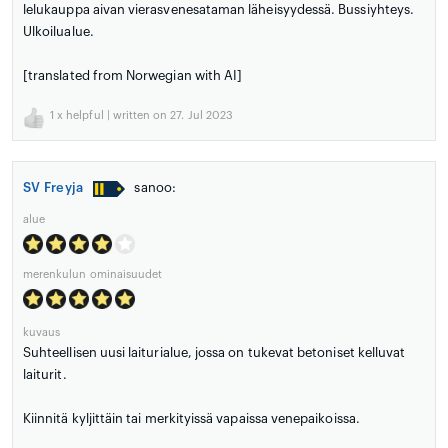
lelukauppa aivan vierasvenesataman läheisyydessä. Bussiyhteys.
Ulkoilualue.
[translated from Norwegian with AI]
1
x helpful | written on 27. Jul 2023
SV Freyja
sanoo:
alue
merenkulun ominaisuudet
kuvaus
Suhteellisen uusi laiturialue, jossa on tukevat betoniset kelluvat
laiturit.
Kiinnitä kyljittäin tai merkityissä vapaissa venepaikoissa.