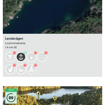
Landavågen
Luonnonsatama
1.4 nm SE
Wind
89