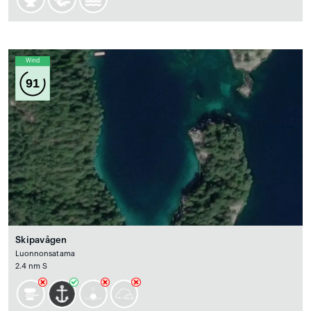
Wind
91
Skipavågen
Luonnonsatama
2.4 nm S