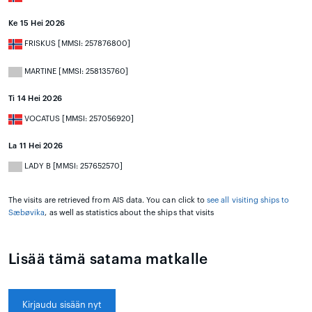
Ke 15 Hei 2026
FRISKUS [MMSI: 257876800]
MARTINE [MMSI: 258135760]
Ti 14 Hei 2026
VOCATUS [MMSI: 257056920]
La 11 Hei 2026
LADY B [MMSI: 257652570]
The visits are retrieved from AIS data. You can click to
see all visiting ships to
Sæbøvika
, as well as statistics about the ships that visits
Lisää tämä satama matkalle
Kirjaudu sisään nyt