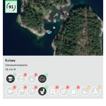
91
Kolsøy
Vierasvenesatama
1.6 nm N