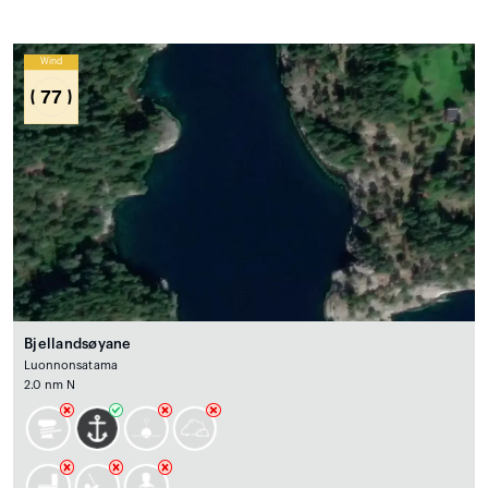
Wind
77
Bjellandsøyane
Luonnonsatama
2.0 nm N