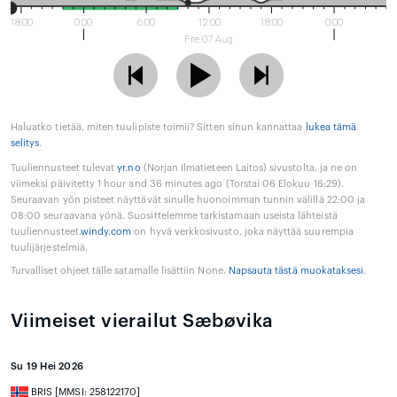
18:00
0:00
6:00
12:00
18:00
0:00
Fre 07 Aug
Haluatko tietää, miten tuulipiste toimii? Sitten sinun kannattaa
lukea tämä
selitys
.
Tuuliennusteet tulevat
yr.no
(Norjan Ilmatieteen Laitos) sivustolta, ja ne on
viimeksi päivitetty 1 hour and 36 minutes ago (Torstai 06 Elokuu 16:29).
Seuraavan yön pisteet näyttävät sinulle huonoimman tunnin välillä 22:00 ja
08:00 seuraavana yönä. Suosittelemme tarkistamaan useista lähteistä
tuuliennusteet.
windy.com
on hyvä verkkosivusto, joka näyttää suurempia
tuulijärjestelmiä.
Turvalliset ohjeet tälle satamalle lisättiin None.
Napsauta tästä muokataksesi
.
Viimeiset vierailut Sæbøvika
Su 19 Hei 2026
BRIS [MMSI: 258122170]