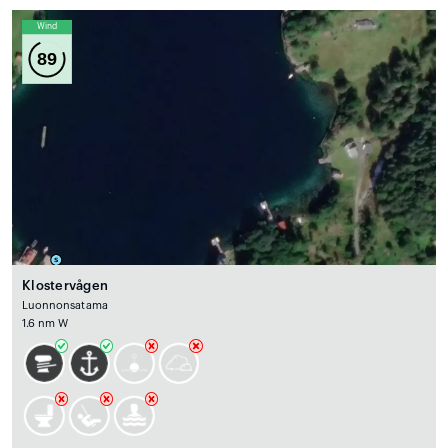
Wind
89
Klostervågen
Luonnonsatama
1.6 nm W