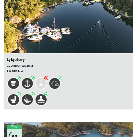
Lykjelsøy
Luonnonsatama
1.4 nm NW
Wind
89