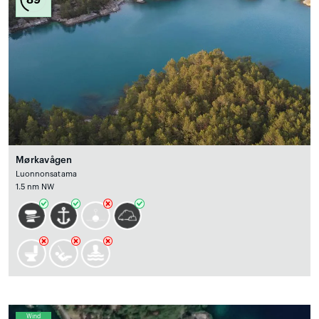
Mørkavågen
Luonnonsatama
1.5 nm NW
Wind