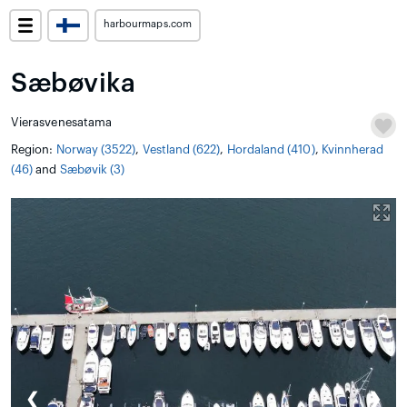
harbourmaps.com
Sæbøvika
Vierasvenesatama
Region:
Norway (3522)
,
Vestland (622)
,
Hordaland (410)
,
Kvinnherad
(46)
and
Sæbøvik (3)
❮
❯