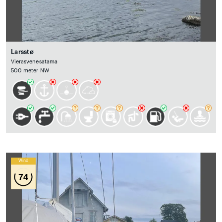
Larsstø
Vierasvenesatama
500 meter NW
Wind
74