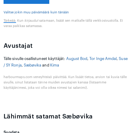
Valitse jokin muu päivämäärä kuin tänään
Tärkeää:
Kun
kirjaudut
satamaan, lisäät sen matkalle tällä verkkosivustolla. Et
varaa paikkaa satamassa.
Avustajat
Tälle sivulle osallistuneet käyttäjät:
August Bod
,
Tor Inge Amdal
,
Suse
/ SY Ronja
,
Sæbøvika
and
Kima
harbourmaps.com veneyhteisö päivittää. Kun lisäät tietoa, arvion tai kuvia tälle
sivulle, sinut listataan tänne muiden avustajien kanssa (listaamme
käyttäjänimesi, joka voi olla oikea nimesi tai salanimi).
Lähimmät satamat Sæbøvika
Suodata