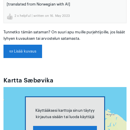
[translated from Norwegian with AI]
2
x helpful | written on 16. May 2023
Tunnetko tämän sataman? On suuri apu muille purjehtijoille, jos lisäät
lyhyen kuvauksen tai arvostelun satamasta.
📜
Lisää kuvaus
Kartta Sæbøvika
Käyttääksesi karttoja sinun täytyy
kirjautua sisään tai luoda käyttäjä