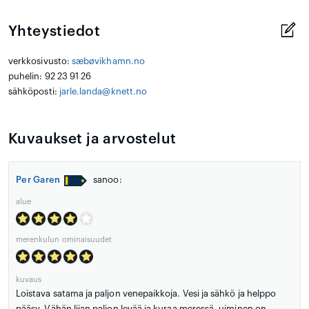
Yhteystiedot
verkkosivusto:
sæbøvikhamn.no
puhelin: 92 23 91 26
sähköposti:
jarle.landa@knett.no
Kuvaukset ja arvostelut
Per Garen
sanoo:
alue
merenkulun ominaisuudet
kuvaus
Loistava satama ja paljon venepaikkoja. Vesi ja sähkö ja helppo
pääsy. Vähän liian paljon levää ja kuraa meressä, uiminen on