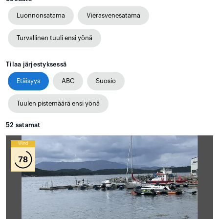
Luonnonsatama
Vierasvenesatama
Turvallinen tuuli ensi yönä
Tilaa järjestyksessä
Etäisyys
ABC
Suosio
Tuulen pistemäärä ensi yönä
52
satamat
Wind
78