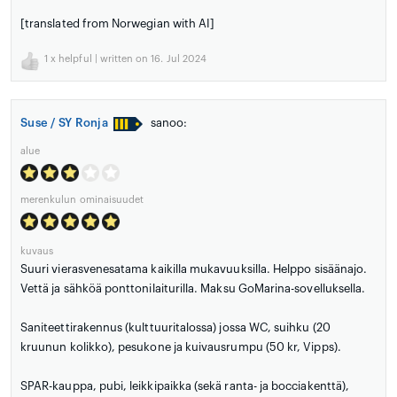
[translated from Norwegian with AI]
1
x helpful | written on 16. Jul 2024
Suse / SY Ronja
sanoo:
alue
merenkulun ominaisuudet
kuvaus
Suuri vierasvenesatama kaikilla mukavuuksilla. Helppo sisäänajo.
Vettä ja sähköä ponttonilaiturilla. Maksu GoMarina-sovelluksella.
Saniteettirakennus (kulttuuritalossa) jossa WC, suihku (20
kruunun kolikko), pesukone ja kuivausrumpu (50 kr, Vipps).
SPAR-kauppa, pubi, leikkipaikka (sekä ranta- ja bocciakenttä),