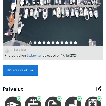
1
liker bildet
Photographer:
Sæbøvika
, uploaded on 17. Jul 2024
📸
Lataa valokuva
Palvelut