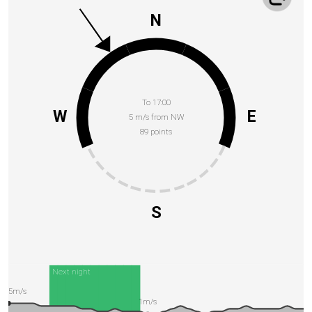
N
To 17:00
W
E
5 m/s from NW
89 points
S
Next night
5m/s
1m/s