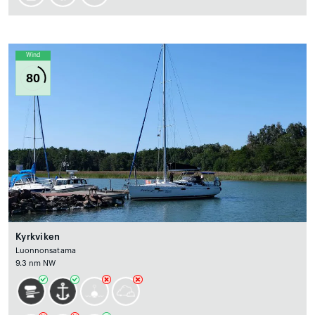
Wind
80
Kyrkviken
Luonnonsatama
9.3 nm NW