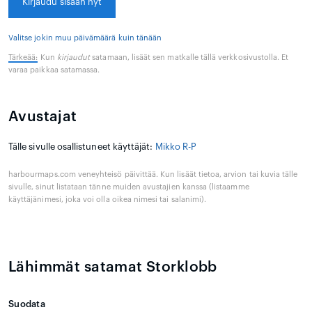
Kirjaudu sisään nyt
Valitse jokin muu päivämäärä kuin tänään
Tärkeää:
Kun
kirjaudut
satamaan, lisäät sen matkalle tällä verkkosivustolla. Et
varaa paikkaa satamassa.
Avustajat
Tälle sivulle osallistuneet käyttäjät:
Mikko R-P
harbourmaps.com veneyhteisö päivittää. Kun lisäät tietoa, arvion tai kuvia tälle
sivulle, sinut listataan tänne muiden avustajien kanssa (listaamme
käyttäjänimesi, joka voi olla oikea nimesi tai salanimi).
Lähimmät satamat Storklobb
Suodata