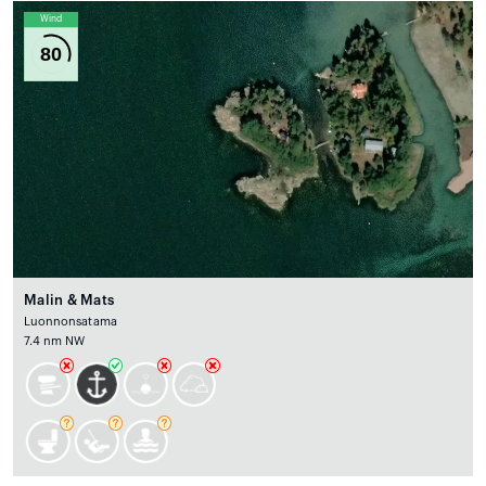
Wind
80
Malin & Mats
Luonnonsatama
7.4 nm NW