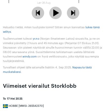
Lør 08 Aug
Haluatko tietää, miten tuulipiste toimii? Sitten sinun kannattaa
lukea tämä
selitys
.
Tuuliennusteet tulevat
yr.no
(Norjan Ilmatieteen Laitos) sivustolta, ja ne on
viimeksi päivitetty 2 hours and 45 minutes ago (Perjantai 07 Elokuu 21:31).
Seuraavan yön pisteet näyttävät sinulle huonoimman tunnin välillä 22:00 ja
08:00 seuraavana yönä. Suosittelemme tarkistamaan useista lähteistä
tuuliennusteet.
windy.com
on hyvä verkkosivusto, joka näyttää suurempia
tuulijärjestelmiä.
Turvalliset ohjeet tälle satamalle lisättiin 4. Sep 2025.
Napsauta tästä
muokataksesi
.
Viimeiset vierailut Storklobb
To 17 Hei 2025
HOBBE [MMSI: 265542370]