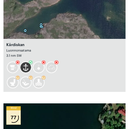
Kårdiskan
Luonnonsatama
3.1 nm SW
Wind
77