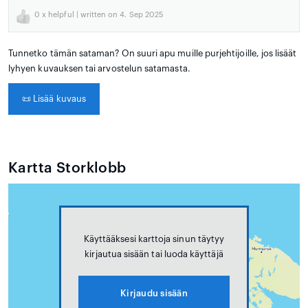
0
x helpful | written on 4. Sep 2025
Tunnetko tämän sataman? On suuri apu muille purjehtijoille, jos lisäät
lyhyen kuvauksen tai arvostelun satamasta.
📜
Lisää kuvaus
Kartta Storklobb
Käyttääksesi karttoja sinun täytyy
kirjautua sisään tai luoda käyttäjä
Kirjaudu sisään