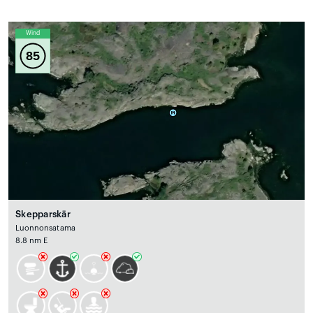
Wind
85
Skepparskär
Luonnonsatama
8.8 nm E