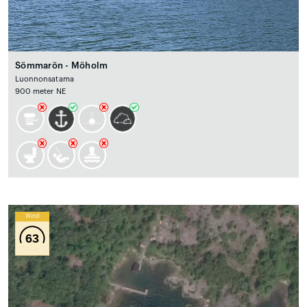
Sömmarön - Möholm
Luonnonsatama
900 meter NE
Wind
63