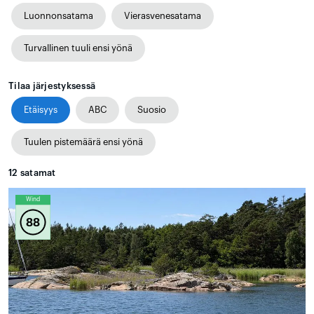
Luonnonsatama
Vierasvenesatama
Turvallinen tuuli ensi yönä
Tilaa järjestyksessä
Etäisyys
ABC
Suosio
Tuulen pistemäärä ensi yönä
12
satamat
Wind
88