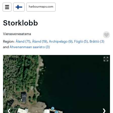
harbourmaps.com
Storklobb
Vierasvenesatama
Region:
Åland (71)
,
Åland (19)
,
Archipelago (9)
,
Föglö (5)
,
Bråttö (3)
and
Ahvenanmaan saaristo (3)
❮
❯