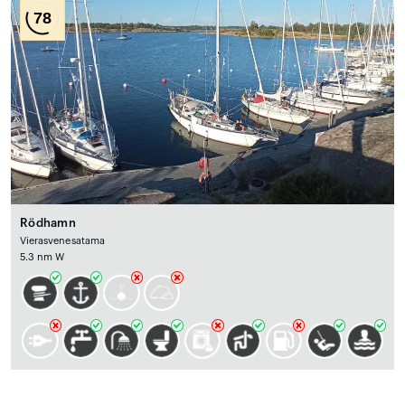
78
Rödhamn
Vierasvenesatama
5.3 nm W