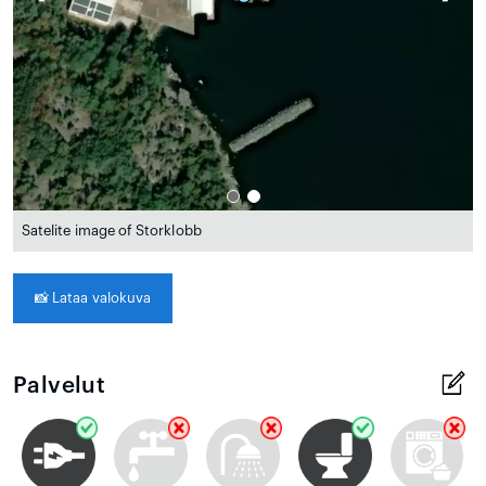
Satelite image of Storklobb
📸
Lataa valokuva
Palvelut