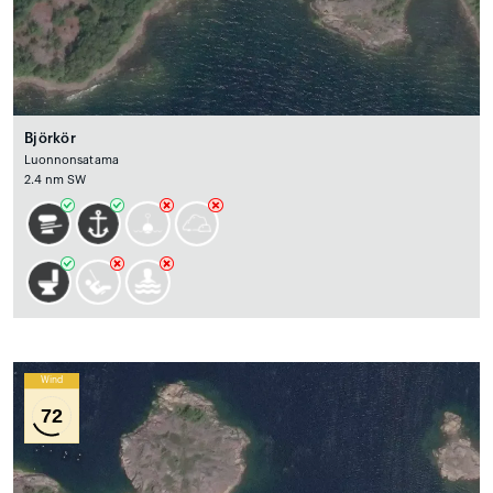
Björkör
Luonnonsatama
2.4 nm SW
Wind
72