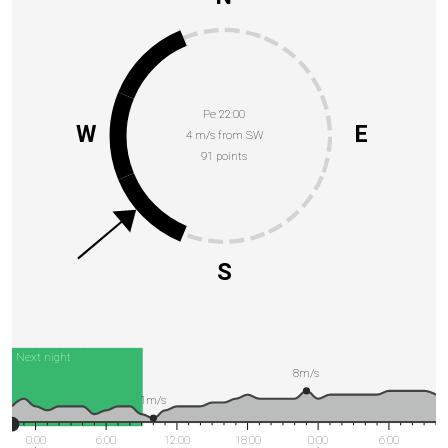
Pe 22:00
W
E
4 m/s from SW
91 points
S
Next night
8m/s
1m/s
0:00
6:00
12:00
18:00
0:00
6:00