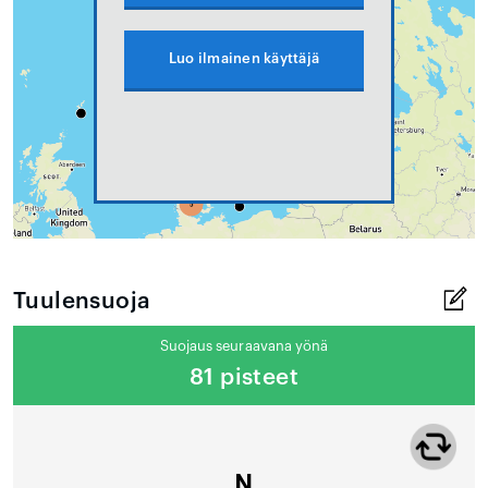
Luo ilmainen käyttäjä
Tuulensuoja
Suojaus seuraavana yönä
81 pisteet
N