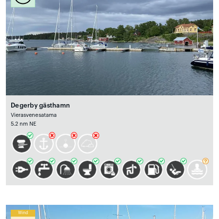
Degerby gästhamn
Vierasvenesatama
5.2 nm NE
Wind