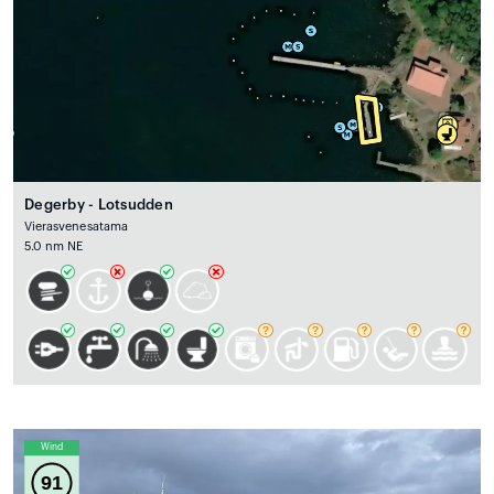
Degerby - Lotsudden
Vierasvenesatama
5.0 nm NE
Wind
91