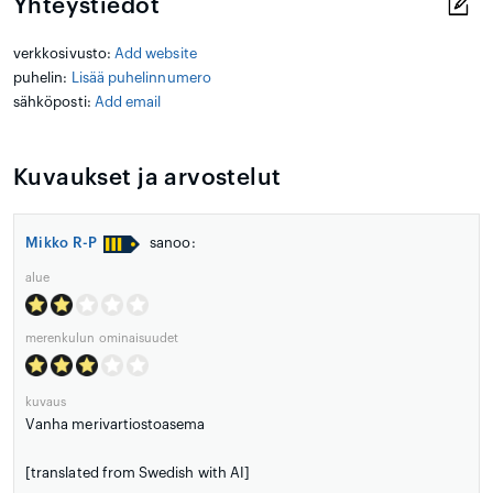
Yhteystiedot
verkkosivusto:
Add website
puhelin:
Lisää puhelinnumero
sähköposti:
Add email
Kuvaukset ja arvostelut
Mikko R-P
sanoo:
alue
merenkulun ominaisuudet
kuvaus
Vanha merivartiostoasema
[translated from Swedish with AI]