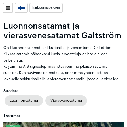
harbourmaps.com
Luonnonsatamat ja
vierasvenesatamat Galtström
On 1 luonnonsatamat, ankkuripaikat ja venesatamat Galtström.
Klikkaa satamia nähdäksesi kuvia, arvosteluja ja tietoja niiden
palveluista.
Käytämme AIS-signaaleja määrittääksemme jokaisen sataman
suosion. Kun huvivene on matkalla, annamme yhden pisteen
jokaiselle ankkuripaikalle ja vierasvenesatamalle, jossa alus vierailee.
Suodata
Luonnonsatama
Vierasvenesatama
1
satamat
Wind