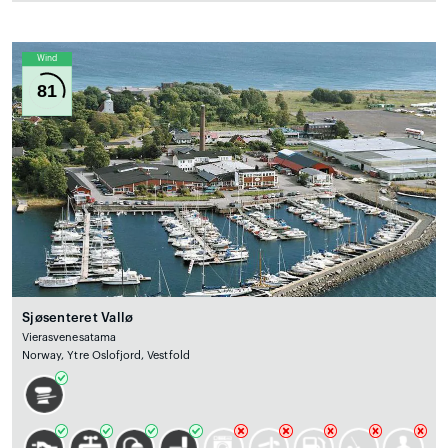
Wind
81
Sjøsenteret Vallø
Vierasvenesatama
Norway, Ytre Oslofjord, Vestfold