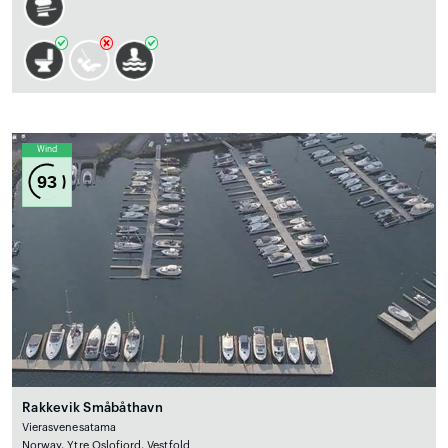
Wind
93
Rakkevik Småbåthavn
Vierasvenesatama
Norway, Ytre Oslofjord, Vestfold