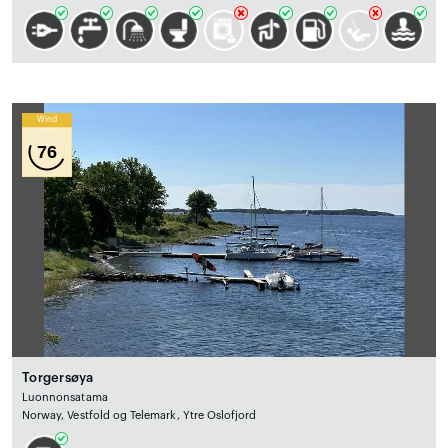
Wind
76
Torgersøya
Luonnonsatama
Norway, Vestfold og Telemark, Ytre Oslofjord