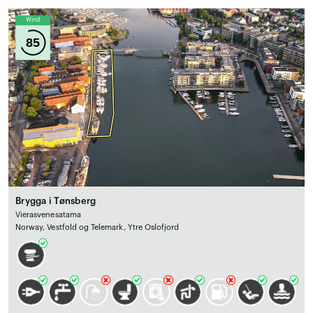
Wind
85
Brygga i Tønsberg
Vierasvenesatama
Norway, Vestfold og Telemark, Ytre Oslofjord