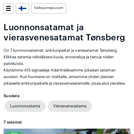
harbourmaps.com
Luonnonsatamat ja
vierasvenesatamat Tønsberg
On 7 luonnonsatamat, ankkuripaikat ja venesatamat Tønsberg.
Klikkaa satamia nähdäksesi kuvia, arvosteluja ja tietoja niiden
palveluista.
Käytämme AIS-signaaleja määrittääksemme jokaisen sataman
suosion. Kun huvivene on matkalla, annamme yhden pisteen
jokaiselle ankkuripaikalle ja vierasvenesatamalle, jossa alus vierailee.
Suodata
Luonnonsatama
Vierasvenesatama
7
satamat
Wind