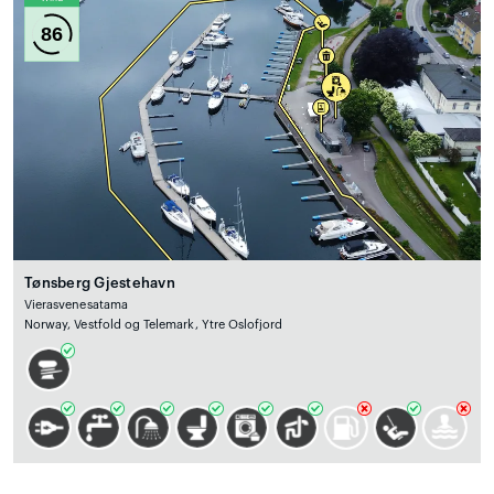
86
Tønsberg Gjestehavn
Vierasvenesatama
Norway, Vestfold og Telemark, Ytre Oslofjord