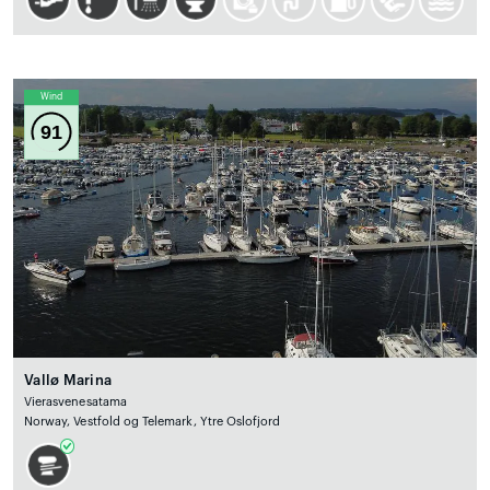
Wind
91
Vallø Marina
Vierasvenesatama
Norway, Vestfold og Telemark, Ytre Oslofjord