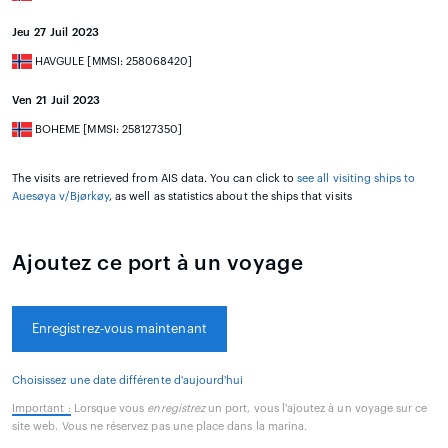
Jeu 27 Juil 2023
HAVGULE [MMSI: 258068420]
Ven 21 Juil 2023
BOHEME [MMSI: 258127350]
The visits are retrieved from AIS data. You can click to
see all visiting ships to
Auesøya v/Bjørkøy
, as well as statistics about the ships that visits
Ajoutez ce port à un voyage
Enregistrez-vous maintenant
Choisissez une date différente d'aujourd'hui
Important :
Lorsque vous
enregistrez
un port, vous l'ajoutez à un voyage sur ce
site web. Vous ne réservez pas une place dans la marina.