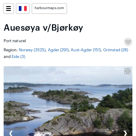
harbourmaps.com
Auesøya v/Bjørkøy
Port naturel
Region:
Norway (3525)
,
Agder (291)
,
Aust-Agder (151)
,
Grimstad (28)
and
Eide (3)
❮
❯