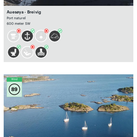
Auesøya - Breivig
Port naturel
600 meter SW
Wind
89