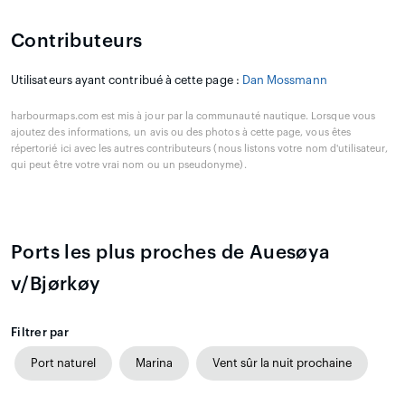
Contributeurs
Utilisateurs ayant contribué à cette page :
Dan Mossmann
harbourmaps.com est mis à jour par la communauté nautique. Lorsque vous
ajoutez des informations, un avis ou des photos à cette page, vous êtes
répertorié ici avec les autres contributeurs (nous listons votre nom d'utilisateur,
qui peut être votre vrai nom ou un pseudonyme).
Ports les plus proches de Auesøya
v/Bjørkøy
Filtrer par
Port naturel
Marina
Vent sûr la nuit prochaine