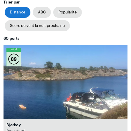
Trier par
Distance
ABC
Popularité
Score de vent la nuit prochaine
60
ports
Wind
89
Bjørkøy
Port naturel