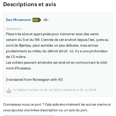
Descriptions et avis
Dan Mossmann
dit :
description
Place très sûre et appropriée pour s'amarrer avec des vents
venant du S et du SW. L'entrée de cet endroit depuis l'est, juste au
nord de Bjørkøy, peut sembler un peu délicate, mais entrez
prudemment au milieu du détroit étroit. Ici, il y a une profondeur
de 1,5 mètre.
Les voiliers peuvent atteindre cet endroit en contournant le côté
nord d'Auesøya.
[translated from Norwegian with AI]
1
x helpful | written on 25. Jul 2024 | updated_on 25. Jul 2024
Connaissez-vous ce port ? Cela aide énormément les autres marins si
vous ajoutez une brève description ou un avis du port.