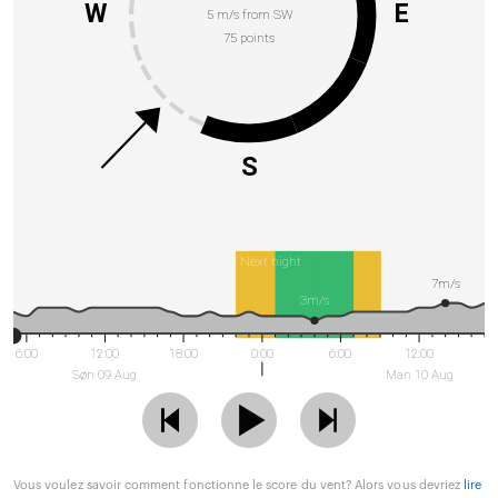
W
E
5 m/s from SW
75 points
S
Next night
7m/s
3m/s
6:00
12:00
18:00
0:00
6:00
12:00
Søn 09 Aug
Man 10 Aug
Vous voulez savoir comment fonctionne le score du vent? Alors vous devriez
lire