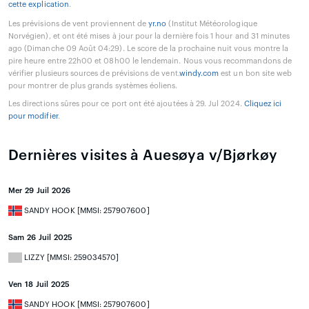
cette explication
.
Les prévisions de vent proviennent de
yr.no
(Institut Météorologique
Norvégien), et ont été mises à jour pour la dernière fois 1 hour and 31 minutes
ago (Dimanche 09 Août 04:29). Le score de la prochaine nuit vous montre la
pire heure entre 22h00 et 08h00 le lendemain. Nous vous recommandons de
vérifier plusieurs sources de prévisions de vent.
windy.com
est un bon site web
pour montrer de plus grands systèmes éoliens.
Les directions sûres pour ce port ont été ajoutées à 29. Jul 2024.
Cliquez ici
pour modifier
.
Dernières visites à Auesøya v/Bjørkøy
Mer 29 Juil 2026
SANDY HOOK [MMSI: 257907600]
Sam 26 Juil 2025
LIZZY [MMSI: 259034570]
Ven 18 Juil 2025
SANDY HOOK [MMSI: 257907600]