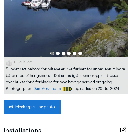
1
liker bildet
Sundet rett babord for båtene er ikke farbart for annet enn mindre
båter med påhengsmotor. Det er mulig å spenne opp en trosse
over bukta for å forhindre for mye bevegelser ved dregging.
Photographer:
Dan Mossmann
, uploaded on 26. Jul 2024
📸
Téléchargez une photo
Installations