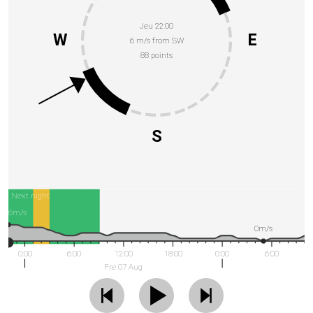
Jeu 22:00
W
E
6 m/s from SW
88 points
S
Next night
6m/s
0m/s
0:00
6:00
12:00
18:00
0:00
6:00
Fre 07 Aug