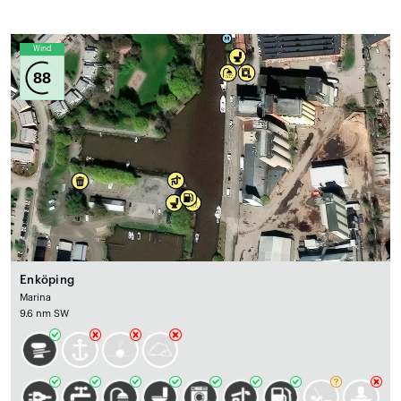
Wind
88
Enköping
Marina
9.6 nm SW