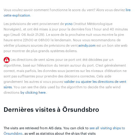
Vous voulez savoir comment fonctionne le score du vent? Alors vous devriez
lire
cette explication
.
Les prévisions de vent proviennent de
yr.no
(Institut Météorologique
Norvégien), et ont été mises à jour pour la dernière fois 1 hour and 40 minutes
ago (Jeudi 06 Août 21:29). Le score de la prochaine nuit vous montre la pire
heure entre 22h00 et 08h00 le lendemain. Nous vous recommandons de
vérifier plusieurs sources de prévisions de vent.
windy.com
est un bon site web
pour montrer de plus grands systèmes éoliens.
Les directions de vent sûres pour ce port ont été décidées par un
algorithme, basé sur l'élévation du terrain autour du port. C'est généralement
correct, mais parfois, les données sous-jacentes sur les niveaux d'élévation ne
sont pas suffisantes pour prendre des décisions correctes. Cela aide
grandement les autres si vous pouvez
valider ou ajuster les directions de vent
sûres
. You can see the data used by the algorithm to decide the safe wind
directions
by clicking here
.
Dernières visites à Örsundsbro
The visits are retrieved from AIS data. You can click to
see all visiting ships to
Örsundsbro
, as well as statistics about the ships that visits