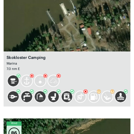
Skokloster Camping
Marina
7.0 nm E
Wind
86