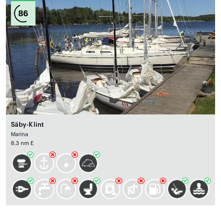
86
Säby-Klint
Marina
8.3 nm E