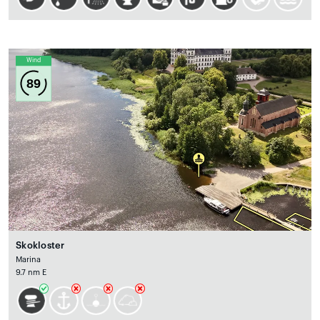
Wind
89
Skokloster
Marina
9.7 nm E