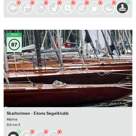
Wind
87
Skarholmen - Ekons Segelklubb
Marina
9.9 nm E