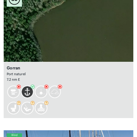
Gorran
Port naturel
7.2 nm E
Wind