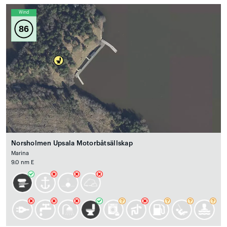
Wind
86
Norsholmen Upsala Motorbåtsällskap
Marina
9.0 nm E